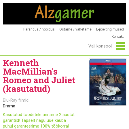
Parandus / hooldus
Ostame / vahetame
E-poe tingimused
Kontakt
Kenneth
MacMillian's
Romeo and Juliet
(kasutatud)
Blu-Ray filmid
Drama
Kasutatud toodetele anname 2 aastat
garantiid! Täpselt nagu uue kauba
puhul garanteerime 100% töökorra!