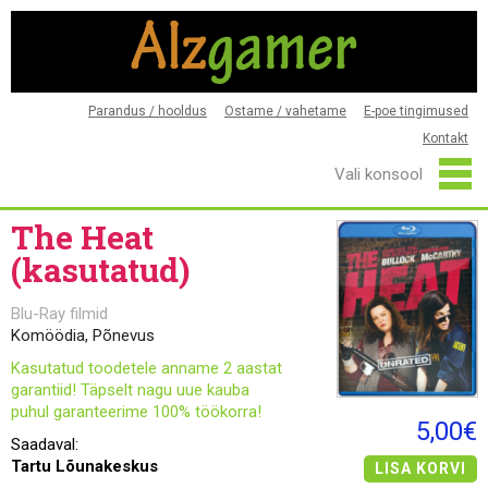
Parandus / hooldus
Ostame / vahetame
E-poe tingimused
Kontakt
The Heat
(kasutatud)
Blu-Ray filmid
Komöödia, Põnevus
Kasutatud toodetele anname 2 aastat
garantiid! Täpselt nagu uue kauba
puhul garanteerime 100% töökorra!
5,00€
Saadaval:
Tartu Lõunakeskus
LISA KORVI