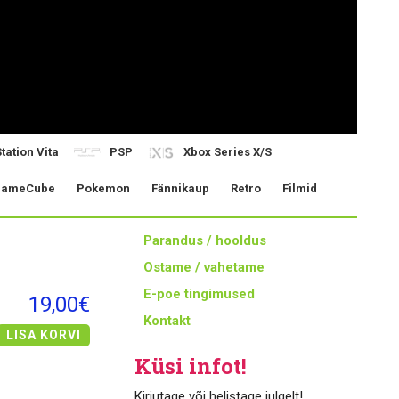
tation Vita
PSP
Xbox Series X/S
ameCube
Pokemon
Fännikaup
Retro
Filmid
Parandus / hooldus
Ostame / vahetame
E-poe tingimused
19,00€
Kontakt
LISA KORVI
Küsi infot!
Kirjutage või helistage julgelt!