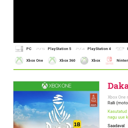
PC
PlayStation 5
PlayStation 4
Xbox One
Xbox 360
Xbox
Ninte
Daka
Xbox One
Ralli (mot
Kasutatud 
nagu uue k
Saadaval: