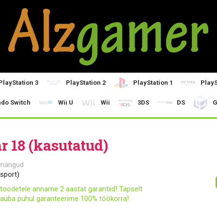
PlayStation 3
PlayStation 2
PlayStation 1
PlayS
ndo Switch
Wii U
Wii
3DS
DS
G
r 18 (kasutatud)
 mängud
osport)
toodetele anname 2 aastat garantiid! Täpselt
auba puhul garanteerime 100% töökorra!