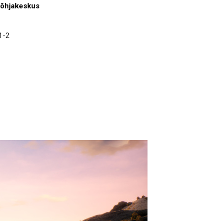
Põhjakeskus
1-2