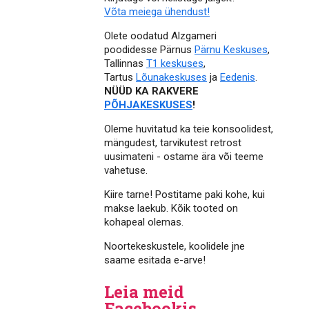
Võta meiega ühendust!
Olete oodatud Alzgameri
poodidesse Pärnus
Pärnu Keskuses
,
Tallinnas
T1 keskuses
,
Tartus
Lõunakeskuses
ja
Eedenis
.
NÜÜD KA RAKVERE
PÕHJAKESKUSES
!
Oleme huvitatud ka teie konsoolidest,
mängudest, tarvikutest retrost
uusimateni - ostame ära või teeme
vahetuse.
Kiire tarne! Postitame paki kohe, kui
makse laekub. Kõik tooted on
kohapeal olemas.
Noortekeskustele, koolidele jne
saame esitada e-arve!
Leia meid
Facebookis