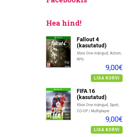
Hea hind!
Fallout 4
(kasutatud)
Xbox One mängud, Action,
RPG
9,00€
LISA KORVI
FIFA 16
(kasutatud)
Xbox One mängud, Sport,
CO-OP / Multiplayer
9,00€
LISA KORVI