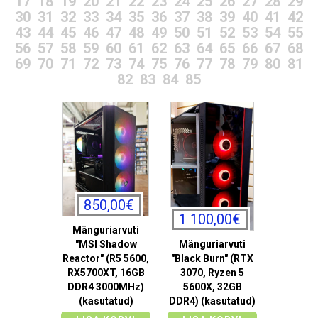
17
18
19
20
21
22
23
24
25
26
27
28
29
30
31
32
33
34
35
36
37
38
39
40
41
42
43
44
45
46
47
48
49
50
51
52
53
54
55
56
57
58
59
60
61
62
63
64
65
66
67
68
69
70
71
72
73
74
75
76
77
78
79
80
81
82
83
84
85
850,00€
1 100,00€
Mänguriarvuti
"MSI Shadow
Mänguriarvuti
Reactor" (R5 5600,
"Black Burn" (RTX
RX5700XT, 16GB
3070, Ryzen 5
DDR4 3000MHz)
5600X, 32GB
(kasutatud)
DDR4) (kasutatud)