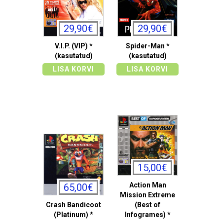
29,90€
29,90€
V.I.P. (VIP) *
Spider-Man *
(kasutatud)
(kasutatud)
LISA KORVI
LISA KORVI
15,00€
Action Man
65,00€
Mission Extreme
Crash Bandicoot
(Best of
(Platinum) *
Infogrames) *