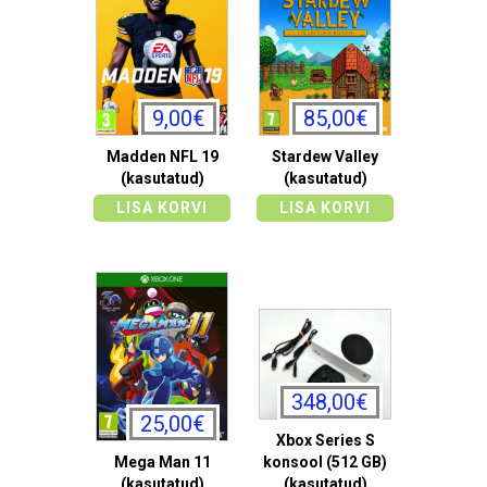
9,00€
85,00€
Madden NFL 19
Stardew Valley
(kasutatud)
(kasutatud)
LISA KORVI
LISA KORVI
348,00€
25,00€
Xbox Series S
Mega Man 11
konsool (512 GB)
(kasutatud)
(kasutatud)