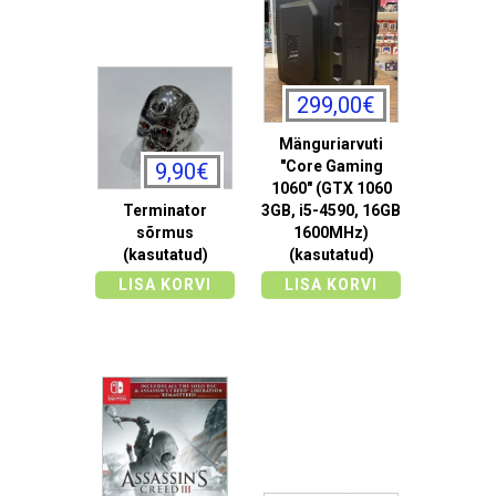
299,00€
Mänguriarvuti
"Core Gaming
9,90€
1060" (GTX 1060
Terminator
3GB, i5-4590, 16GB
sõrmus
1600MHz)
(kasutatud)
(kasutatud)
LISA KORVI
LISA KORVI