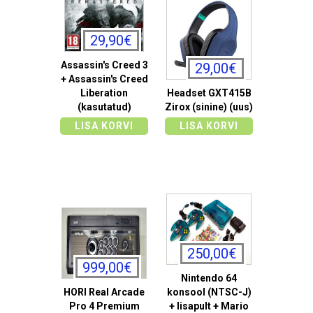
29,90€
Assassin's Creed 3
29,00€
+ Assassin's Creed
Liberation
Headset GXT415B
(kasutatud)
Zirox (sinine) (uus)
LISA KORVI
LISA KORVI
250,00€
999,00€
Nintendo 64
HORI Real Arcade
konsool (NTSC-J)
Pro 4 Premium
+ lisapult + Mario