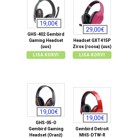
19,00€
29,00€
GHS-402 Gembird
Gaming Headset
Headset GXT415P
(uus)
Zirox (roosa) (uus)
LISA KORVI
LISA KORVI
19,00€
19,00€
GHS-05-O
Gembird Gaming
Gembird Detroit
Headset (Oranž)
MHS-DTW-R