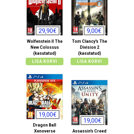
29,90€
9,00€
Wolfenstein II The
Tom Clancy's The
New Colossus
Division 2
(kasutatud)
(kasutatud)
LISA KORVI
LISA KORVI
19,00€
19,00€
Dragon Ball
Xenoverse
Assassin's Creed