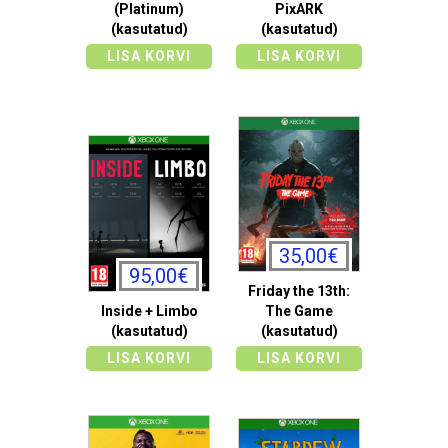
(Platinum)
PixARK
(kasutatud)
(kasutatud)
LISA KORVI
LISA KORVI
35,00€
95,00€
Friday the 13th:
Inside + Limbo
The Game
(kasutatud)
(kasutatud)
LISA KORVI
LISA KORVI