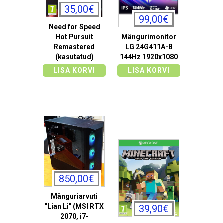
35,00€
99,00€
Need for Speed
Hot Pursuit
Mängurimonitor
Remastered
LG 24G411A-B
(kasutatud)
144Hz 1920x1080
LISA KORVI
LISA KORVI
850,00€
Mänguriarvuti
"Lian Li" (MSI RTX
39,90€
2070, i7-