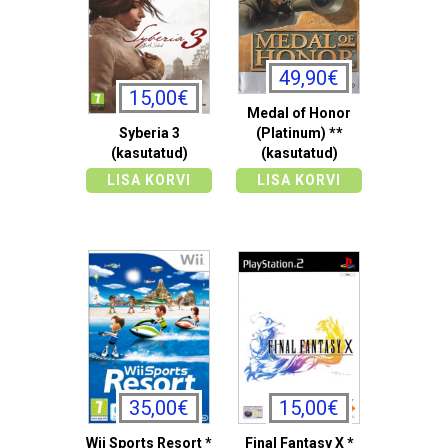
49,90€
15,00€
Medal of Honor
Syberia 3
(Platinum) **
(kasutatud)
(kasutatud)
LISA KORVI
LISA KORVI
35,00€
15,00€
Wii Sports Resort *
Final Fantasy X *