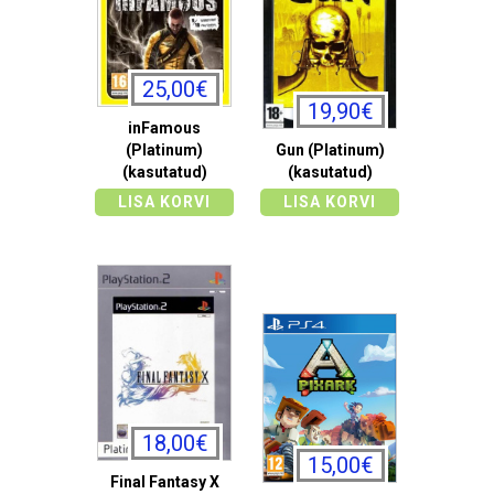
25,00€
19,90€
inFamous
(Platinum)
Gun (Platinum)
(kasutatud)
(kasutatud)
LISA KORVI
LISA KORVI
18,00€
15,00€
Final Fantasy X