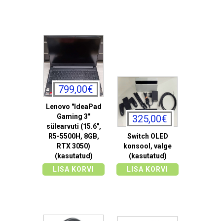
799,00€
Lenovo "IdeaPad
Gaming 3"
325,00€
sülearvuti (15.6",
R5-5500H, 8GB,
Switch OLED
RTX 3050)
konsool, valge
(kasutatud)
(kasutatud)
LISA KORVI
LISA KORVI