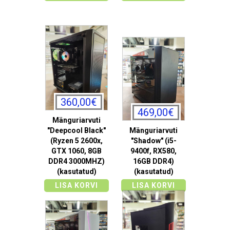
360,00€
469,00€
Mänguriarvuti
"Deepcool Black"
Mänguriarvuti
(Ryzen 5 2600x,
"Shadow" (i5-
GTX 1060, 8GB
9400f, RX580,
DDR4 3000MHZ)
16GB DDR4)
(kasutatud)
(kasutatud)
LISA KORVI
LISA KORVI