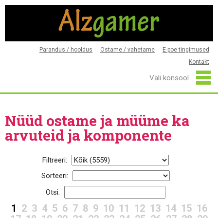
Parandus / hooldus
Ostame / vahetame
E-poe tingimused
Kontakt
Nüüd ostame ja müüme ka
arvuteid ja komponente
Filtreeri:
Sorteeri:
Otsi:
1
2
3
4
5
6
7
8
9
10
11
12
13
14
15
16