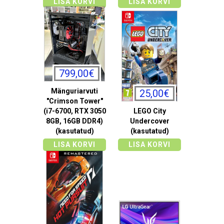
LISA KORVI
LISA KORVI
799,00€
Mänguriarvuti
25,00€
"Crimson Tower"
(i7-6700, RTX 3050
LEGO City
8GB, 16GB DDR4)
Undercover
(kasutatud)
(kasutatud)
LISA KORVI
LISA KORVI