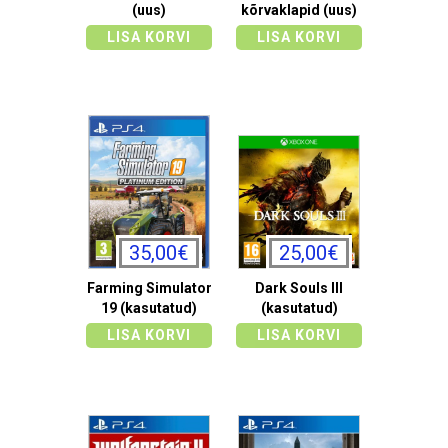
(uus)
kõrvaklapid (uus)
LISA KORVI
LISA KORVI
35,00€
25,00€
Farming Simulator
Dark Souls III
19 (kasutatud)
(kasutatud)
LISA KORVI
LISA KORVI