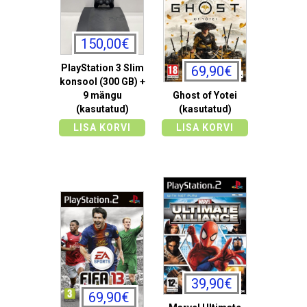
150,00€
PlayStation 3 Slim
69,90€
konsool (300 GB) +
9 mängu
Ghost of Yotei
(kasutatud)
(kasutatud)
LISA KORVI
LISA KORVI
39,90€
69,90€