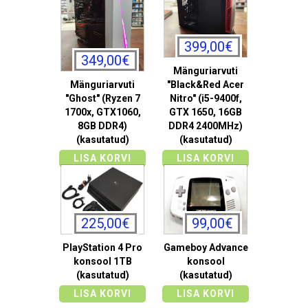
399,00€
349,00€
Mänguriarvuti
Mänguriarvuti
"Black&Red Acer
"Ghost" (Ryzen 7
Nitro" (i5-9400f,
1700x, GTX1060,
GTX 1650, 16GB
8GB DDR4)
DDR4 2400MHz)
(kasutatud)
(kasutatud)
LISA KORVI
LISA KORVI
225,00€
99,00€
PlayStation 4 Pro
Gameboy Advance
konsool 1TB
konsool
(kasutatud)
(kasutatud)
LISA KORVI
LISA KORVI