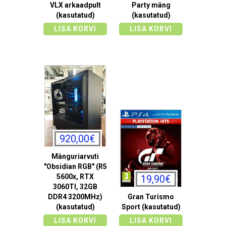
VLX arkaadpult
Party mäng
(kasutatud)
(kasutatud)
LISA KORVI
LISA KORVI
920,00€
Mänguriarvuti
"Obsidian RGB" (R5
5600x, RTX
19,90€
3060TI, 32GB
DDR4 3200MHz)
Gran Turismo
(kasutatud)
Sport (kasutatud)
LISA KORVI
LISA KORVI