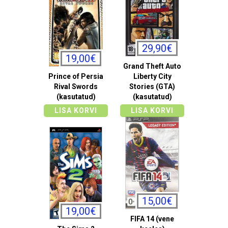
29,90€
19,00€
Grand Theft Auto
Prince of Persia
Liberty City
Rival Swords
Stories (GTA)
(kasutatud)
(kasutatud)
LISA KORVI
LISA KORVI
15,00€
19,00€
FIFA 14 (vene