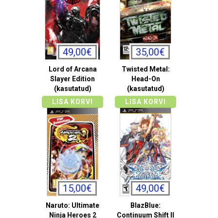
49,00€
35,00€
Lord of Arcana
Twisted Metal:
Slayer Edition
Head-On
(kasutatud)
(kasutatud)
LISA KORVI
LISA KORVI
15,00€
49,00€
Naruto: Ultimate
BlazBlue:
Ninja Heroes 2
Continuum Shift II