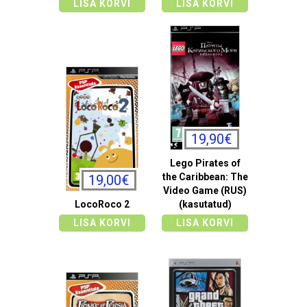
LISA KORVI
LISA KORVI
19,90€
Lego Pirates of
the Caribbean: The
19,00€
Video Game (RUS)
LocoRoco 2
(kasutatud)
LISA KORVI
LISA KORVI