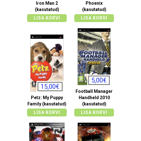
Iron Man 2
Phoenix
(kasutatud)
(kasutatud)
LISA KORVI
LISA KORVI
5,00€
15,00€
Football Manager
Petz: My Puppy
Handheld 2010
Family (kasutatud)
(kasutatud)
LISA KORVI
LISA KORVI