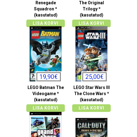
Renegade
The Original
Squadron *
Trilogy *
(kasutatud)
(kasutatud)
LISA KORVI
LISA KORVI
19,90€
25,00€
LEGO Batman The
LEGO Star Wars III
Videogame *
The Clone Wars *
(kasutatud)
(kasutatud)
LISA KORVI
LISA KORVI