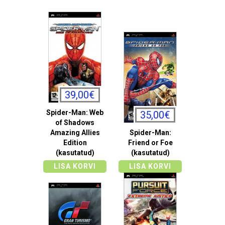
39,00€
Spider-Man: Web
35,00€
of Shadows
Amazing Allies
Spider-Man:
Edition
Friend or Foe
(kasutatud)
(kasutatud)
LISA KORVI
LISA KORVI