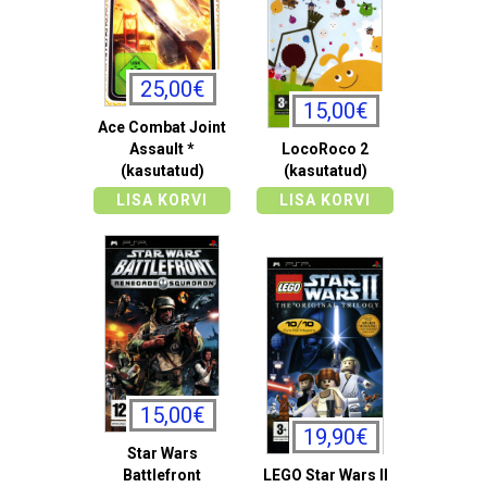
25,00€
15,00€
Ace Combat Joint
Assault *
LocoRoco 2
(kasutatud)
(kasutatud)
LISA KORVI
LISA KORVI
15,00€
19,90€
Star Wars
Battlefront
LEGO Star Wars II