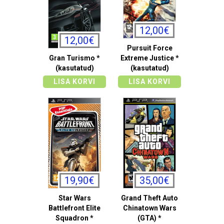
12,00€
12,00€
Pursuit Force
Gran Turismo *
Extreme Justice *
(kasutatud)
(kasutatud)
LISA KORVI
LISA KORVI
19,90€
35,00€
Star Wars
Grand Theft Auto
Battlefront Elite
Chinatown Wars
Squadron *
(GTA) *