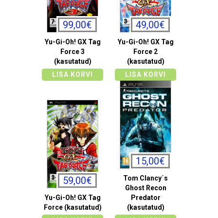
99,00€
49,00€
Yu-Gi-Oh! GX Tag
Yu-Gi-Oh! GX Tag
Force 3
Force 2
(kasutatud)
(kasutatud)
LISA KORVI
LISA KORVI
15,00€
Tom Clancy´s
59,00€
Ghost Recon
Yu-Gi-Oh! GX Tag
Predator
Force (kasutatud)
(kasutatud)