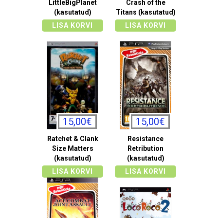
LittleBigPlanet
Crash of the
(kasutatud)
Titans (kasutatud)
LISA KORVI
LISA KORVI
15,00€
15,00€
Ratchet & Clank
Resistance
Size Matters
Retribution
(kasutatud)
(kasutatud)
LISA KORVI
LISA KORVI