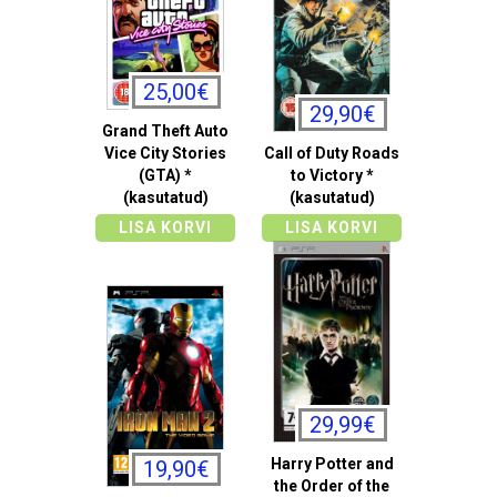
25,00€
29,90€
Grand Theft Auto
Vice City Stories
Call of Duty Roads
(GTA) *
to Victory *
(kasutatud)
(kasutatud)
LISA KORVI
LISA KORVI
29,99€
Harry Potter and
19,90€
the Order of the