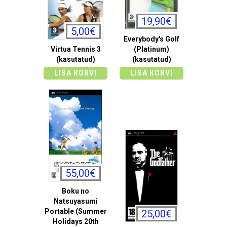
19,90€
5,00€
Everybody's Golf
Virtua Tennis 3
(Platinum)
(kasutatud)
(kasutatud)
LISA KORVI
LISA KORVI
55,00€
Boku no
Natsuyasumi
Portable (Summer
25,00€
Holidays 20th