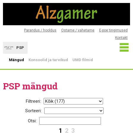
Parandus / hooldus
Ostame / vahetame
E-poe tingimused
Kontakt
PSP
Mängud
Konsoolid ja tarvikud
UMD filmid
PSP mängud
Filtreeri:
Sorteeri:
Otsi:
1
2
3