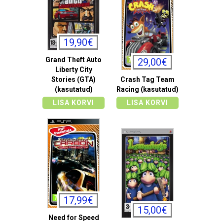
19,90€
Grand Theft Auto
29,00€
Liberty City
Stories (GTA)
Crash Tag Team
(kasutatud)
Racing (kasutatud)
LISA KORVI
LISA KORVI
17,99€
15,00€
Need for Speed