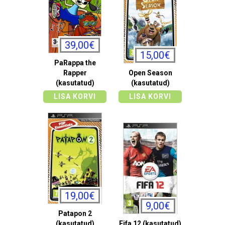
39,00€
15,00€
PaRappa the
Rapper
Open Season
(kasutatud)
(kasutatud)
LISA KORVI
LISA KORVI
19,00€
9,00€
Patapon 2
(kasutatud)
Fifa 12 (kasutatud)