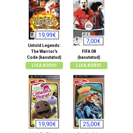
19,99€
7,00€
Untold Legends:
The Warrior's
FIFA 08
Code (kasutatud)
(kasutatud)
LISA KORVI
LISA KORVI
19,90€
25,00€