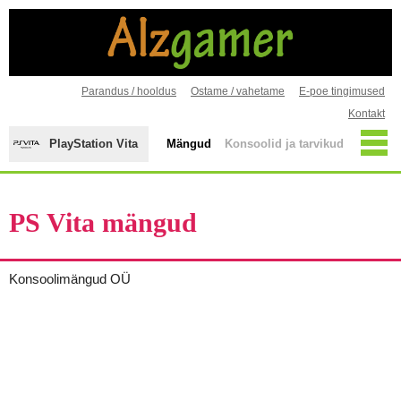
Parandus / hooldus
Ostame / vahetame
E-poe tingimused
Kontakt
PlayStation Vita
Mängud
Konsoolid ja tarvikud
PS Vita mängud
Konsoolimängud OÜ