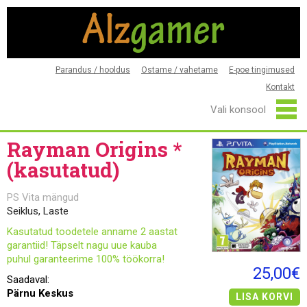
Parandus / hooldus
Ostame / vahetame
E-poe tingimused
Kontakt
Rayman Origins *
(kasutatud)
PS Vita mängud
Seiklus, Laste
Kasutatud toodetele anname 2 aastat
garantiid! Täpselt nagu uue kauba
puhul garanteerime 100% töökorra!
25,00€
Saadaval:
Pärnu Keskus
LISA KORVI