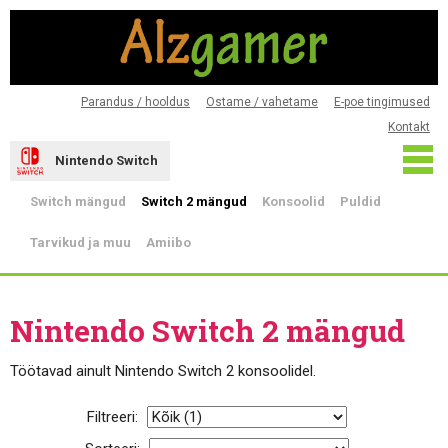
Parandus / hooldus
Ostame / vahetame
E-poe tingimused
Kontakt
Nintendo Switch
Switch mängud
Switch 2 mängud
Konsoolid
Puldid
Tarvikud ja muu
Amiibo
Nintendo Switch 2 mängud
Töötavad ainult Nintendo Switch 2 konsoolidel.
Filtreeri: