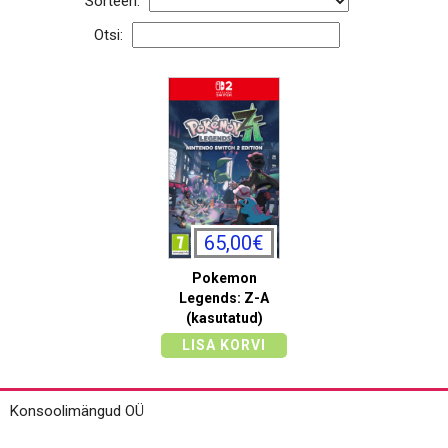
Sorteeri:
Otsi:
65,00€
Pokemon
Legends: Z-A
(kasutatud)
LISA KORVI
Konsoolimängud OÜ