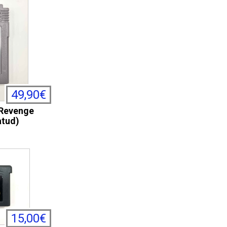
49,90€
 Revenge
atud)
15,00€