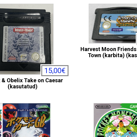
Harvest Moon Friends 
Town (karbita) (ka
15,00€
x & Obelix Take on Caesar
(kasutatud)