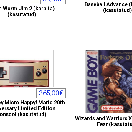
Baseball Advance (
h Worm Jim 2 (karbita)
(kasutatud)
(kasutatud)
365,00€
y Micro Happy! Mario 20th
versary Limited Edition
onsool (kasutatud)
Wizards and Warriors X
Fear (kasutat