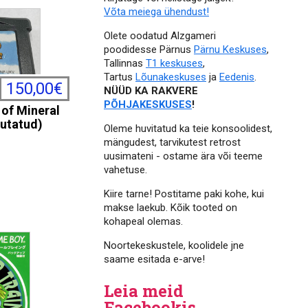
Võta meiega ühendust!
Olete oodatud Alzgameri
poodidesse Pärnus
Pärnu Keskuses
,
Tallinnas
T1 keskuses
,
Tartus
Lõunakeskuses
ja
Eedenis
.
150,00€
NÜÜD KA RAKVERE
PÕHJAKESKUSES
!
of Mineral
sutatud)
Oleme huvitatud ka teie konsoolidest,
mängudest, tarvikutest retrost
uusimateni - ostame ära või teeme
vahetuse.
Kiire tarne! Postitame paki kohe, kui
makse laekub. Kõik tooted on
kohapeal olemas.
Noortekeskustele, koolidele jne
saame esitada e-arve!
Leia meid
Facebookis