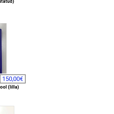
utatud)
150,00€
l (lilla)