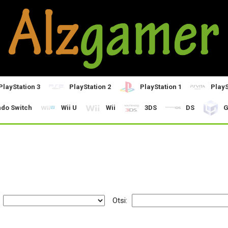
PlayStation 3
PlayStation 2
PlayStation 1
PlayS
ndo Switch
Wii U
Wii
3DS
DS
G
:
Otsi: