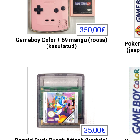
350,00€
Gameboy Color + 69 mängu (roosa)
Poke
(kasutatud)
(jaap
35,00€