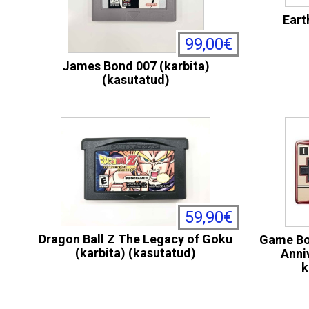
Eart
99,00€
James Bond 007 (karbita)
(kasutatud)
59,90€
Dragon Ball Z The Legacy of Goku
Game Bo
(karbita) (kasutatud)
Anni
k