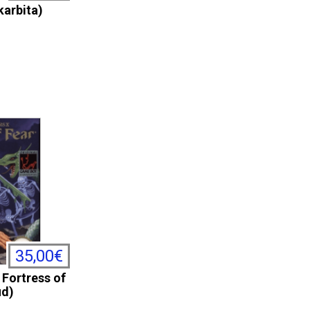
karbita)
35,00€
 Fortress of
ud)