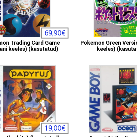
69,90€
mon Trading Card Game
Pokemon Green Versio
ani keeles) (kasutatud)
keeles) (kasuta
19,00€