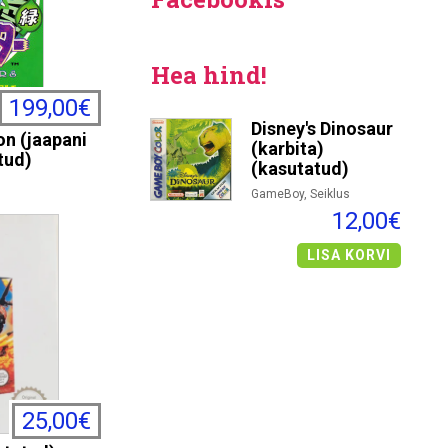
Hea hind!
199,00€
Disney's Dinosaur
n (jaapani
(karbita)
tud)
(kasutatud)
GameBoy, Seiklus
12,00€
LISA KORVI
25,00€