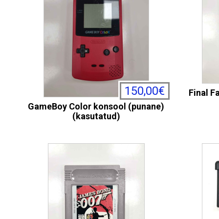
150,00€
Final F
GameBoy Color konsool (punane)
(kasutatud)