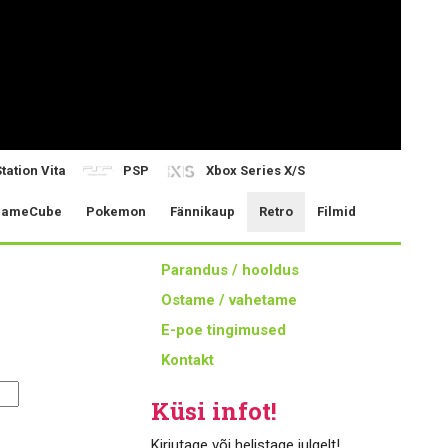
tation Vita
PSP
Xbox Series X/S
ameCube
Pokemon
Fännikaup
Retro
Filmid
Parandus / hooldus
Ostame / vahetame
E-poe tingimused
Kontakt
Küsi infot!
Kirjutage või helistage julgelt!