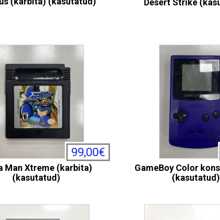
us (karbita) (kasutatud)
Desert Strike (kas
99,00€
 Man Xtreme (karbita)
GameBoy Color konsoo
(kasutatud)
(kasutatud)