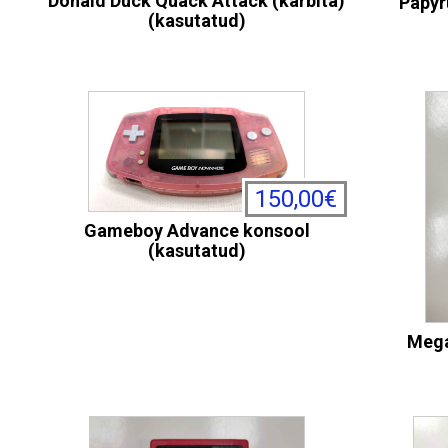
Donald Duck Quack Attack (karbita)
Papyr
(kasutatud)
150,00€
Gameboy Advance konsool
(kasutatud)
Mega