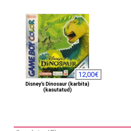
12,00€
Disney's Dinosaur (karbita)
(kasutatud)