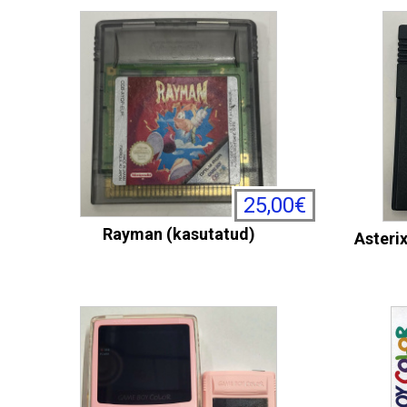
25,00€
Rayman (kasutatud)
Asteri