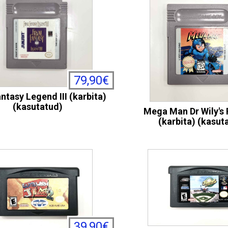
79,90€
antasy Legend III (karbita)
(kasutatud)
Mega Man Dr Wily's
(karbita) (kasut
39,90€