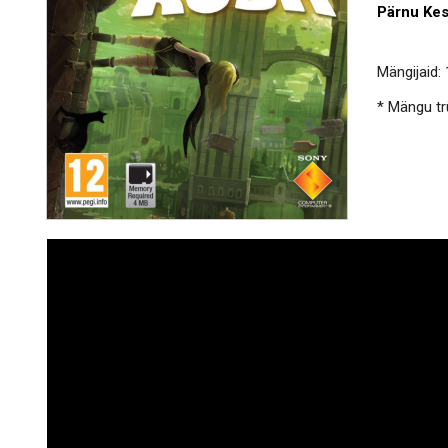
Pärnu Ke
Mängijaid: 
* Mängu trü