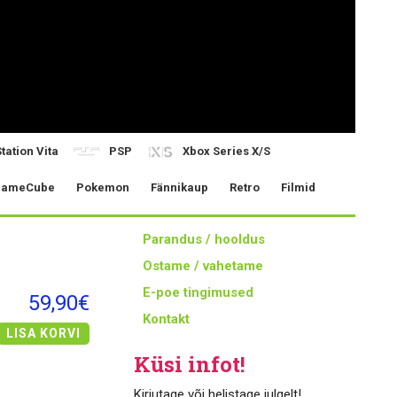
tation Vita
PSP
Xbox Series X/S
ameCube
Pokemon
Fännikaup
Retro
Filmid
Parandus / hooldus
Ostame / vahetame
E-poe tingimused
59,90€
Kontakt
LISA KORVI
Küsi infot!
Kirjutage või helistage julgelt!