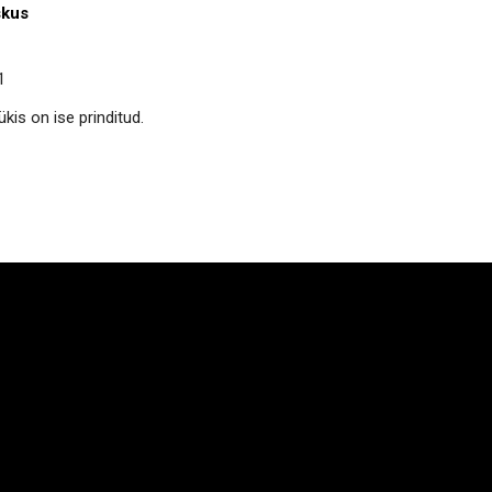
skus
1
kis on ise prinditud.