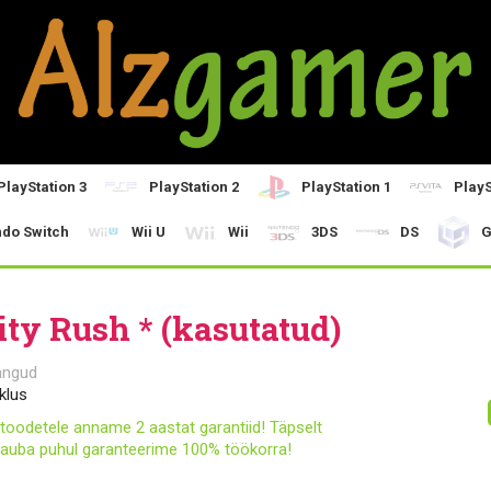
PlayStation 3
PlayStation 2
PlayStation 1
PlayS
ndo Switch
Wii U
Wii
3DS
DS
G
ity Rush * (kasutatud)
ängud
klus
toodetele anname 2 aastat garantiid! Täpselt
auba puhul garanteerime 100% töökorra!