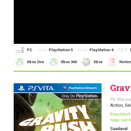
PC
PlayStation 5
PlayStation 4
Xbox One
Xbox 360
Xbox
Ninte
Grav
PS Vita m
Action, Sei
Kasutatud 
nagu uue k
Saadaval: