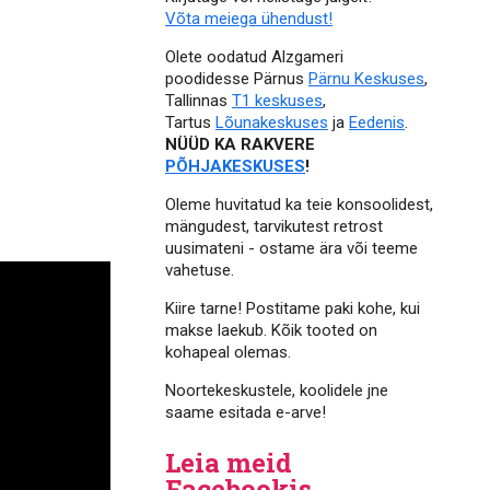
Võta meiega ühendust!
Olete oodatud Alzgameri
poodidesse Pärnus
Pärnu Keskuses
,
Tallinnas
T1 keskuses
,
Tartus
Lõunakeskuses
ja
Eedenis
.
NÜÜD KA RAKVERE
PÕHJAKESKUSES
!
Oleme huvitatud ka teie konsoolidest,
mängudest, tarvikutest retrost
uusimateni - ostame ära või teeme
vahetuse.
Kiire tarne! Postitame paki kohe, kui
makse laekub. Kõik tooted on
kohapeal olemas.
Noortekeskustele, koolidele jne
saame esitada e-arve!
Leia meid
Facebookis