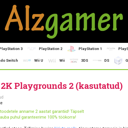
PlayStation 3
PlayStation 2
PlayStation 1
PlayS
ndo Switch
Wii U
Wii
3DS
DS
G
2K Playgrounds 2 (kasutatud)
ud
te
toodetele anname 2 aastat garantiid! Täpselt
auba puhul garanteerime 100% töökorra!