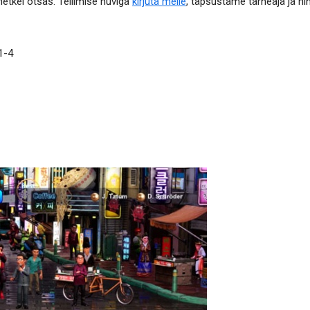
etkel otsas. Tellimise huviga
kirjuta meile
, täpsustame tarneaja ja hi
1-4