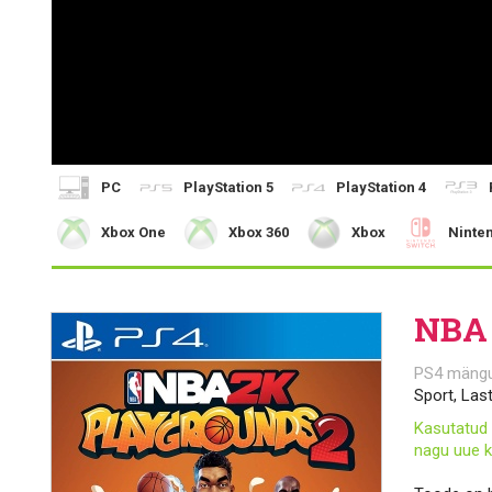
PC
PlayStation 5
PlayStation 4
Xbox One
Xbox 360
Xbox
Ninte
NBA 
PS4 mäng
Sport, Las
Kasutatud 
nagu uue k