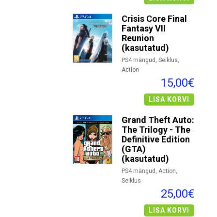
Crisis Core Final
Fantasy VII
Reunion
(kasutatud)
PS4 mängud, Seiklus,
Action
15,00€
LISA KORVI
Grand Theft Auto:
The Trilogy - The
Definitive Edition
(GTA)
(kasutatud)
PS4 mängud, Action,
Seiklus
25,00€
LISA KORVI