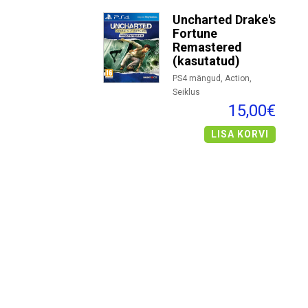
Uncharted Drake's
Fortune
Remastered
(kasutatud)
PS4 mängud, Action,
Seiklus
15,00€
LISA KORVI