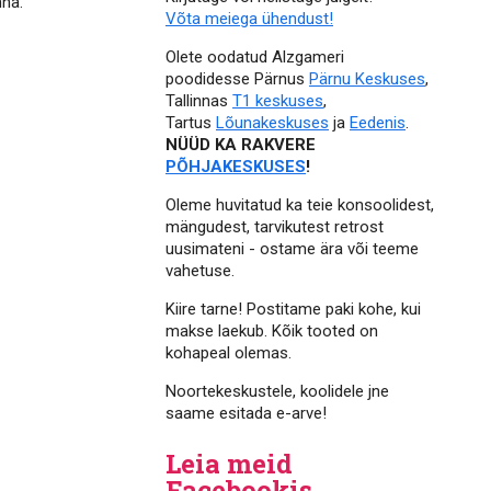
nna.
Võta meiega ühendust!
Olete oodatud Alzgameri
poodidesse Pärnus
Pärnu Keskuses
,
Tallinnas
T1 keskuses
,
Tartus
Lõunakeskuses
ja
Eedenis
.
NÜÜD KA RAKVERE
PÕHJAKESKUSES
!
Oleme huvitatud ka teie konsoolidest,
mängudest, tarvikutest retrost
uusimateni - ostame ära või teeme
vahetuse.
Kiire tarne! Postitame paki kohe, kui
makse laekub. Kõik tooted on
kohapeal olemas.
Noortekeskustele, koolidele jne
saame esitada e-arve!
Leia meid
Facebookis