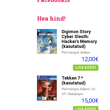
Hea hind!
Digimon Story
Cyber Sleuth:
Hacker's Memory
(kasutatud)
PS4 mängud, Seiklus
12,00€
LISA KORVI
Tekken 7 *
(kasutatud)
PS4 mängud, Kaklus, CO-
OP / Multiplayer
15,00€
LISA KORVI