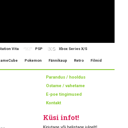
tation Vita
PSP
Xbox Series X/S
ameCube
Pokemon
Fännikaup
Retro
Filmid
Parandus / hooldus
Ostame / vahetame
E-poe tingimused
Kontakt
Küsi infot!
Kirjutage või helistage julgelt!