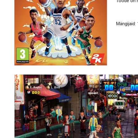
Toode on h
Mängijaid: 