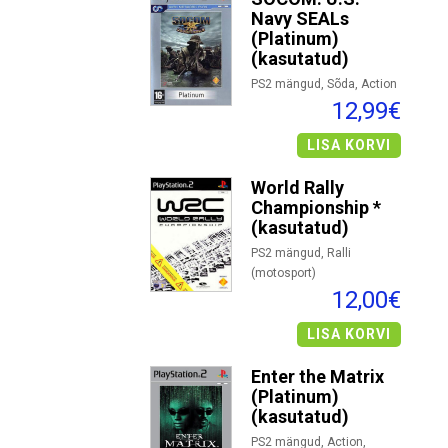
Navy SEALs
(Platinum)
(kasutatud)
PS2 mängud, Sõda, Action
12,99€
LISA KORVI
World Rally
Championship *
(kasutatud)
PS2 mängud, Ralli
(motosport)
12,00€
LISA KORVI
Enter the Matrix
(Platinum)
(kasutatud)
PS2 mängud, Action,