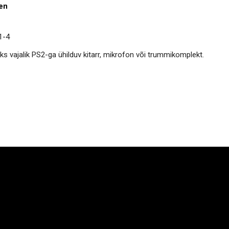
en
1-4
s vajalik PS2-ga ühilduv kitarr, mikrofon või trummikomplekt.