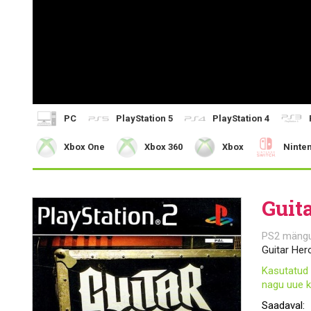
PC
PlayStation 5
PlayStation 4
Xbox One
Xbox 360
Xbox
Ninte
Guit
PS2 mäng
Guitar Her
Kasutatud 
nagu uue k
Saadaval: