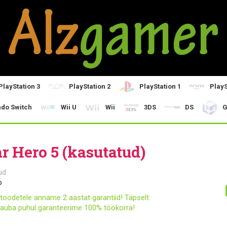
PlayStation 3
PlayStation 2
PlayStation 1
PlayS
ndo Switch
Wii U
Wii
3DS
DS
G
ar Hero 5 (kasutatud)
ud
o
toodetele anname 2 aastat garantiid! Täpselt
auba puhul garanteerime 100% töökorra!