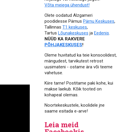
Võta meiega ühendust!
Olete oodatud Alzgameri
poodidesse Pärnus
Pärnu Keskuses
,
Tallinnas
T1 keskuses
,
Tartus
Lõunakeskuses
ja
Eedenis
.
NÜÜD KA RAKVERE
PÕHJAKESKUSES
!
Oleme huvitatud ka teie konsoolidest,
mängudest, tarvikutest retrost
uusimateni - ostame ära või teeme
vahetuse.
Kiire tarne! Postitame paki kohe, kui
makse laekub. Kõik tooted on
kohapeal olemas.
Noortekeskustele, koolidele jne
saame esitada e-arve!
Leia meid
Facebookis