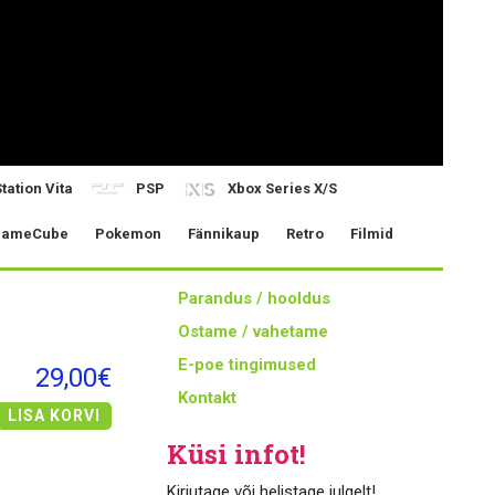
tation Vita
PSP
Xbox Series X/S
ameCube
Pokemon
Fännikaup
Retro
Filmid
Parandus / hooldus
Ostame / vahetame
E-poe tingimused
29,00€
Kontakt
LISA KORVI
Küsi infot!
Kirjutage või helistage julgelt!