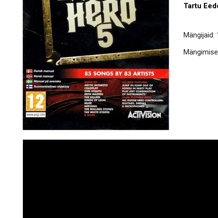
Tartu Eed
Mängijaid: 
Mängimisek