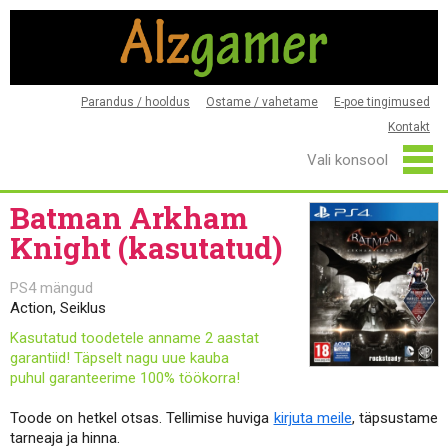
Parandus / hooldus
Ostame / vahetame
E-poe tingimused
Kontakt
Batman Arkham
Knight (kasutatud)
PS4 mängud
Action, Seiklus
Kasutatud toodetele anname 2 aastat
garantiid! Täpselt nagu uue kauba
puhul garanteerime 100% töökorra!
Toode on hetkel otsas. Tellimise huviga
kirjuta meile
, täpsustame
tarneaja ja hinna.