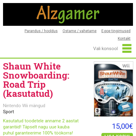
Parandus / hooldus
Ostame / vahetame
E-poe tingimused
Kontakt
Shaun White
Snowboarding:
Road Trip
(kasutatud)
Nintendo Wii mängud
Sport
Kasutatud toodetele anname 2 aastat
15,00€
garantiid! Täpselt nagu uue kauba
puhul garanteerime 100% töökorra!