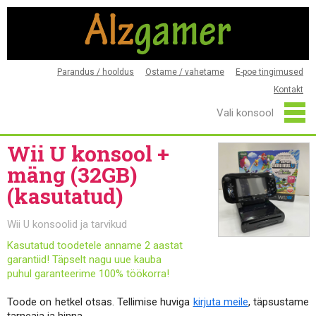
Parandus / hooldus
Ostame / vahetame
E-poe tingimused
Kontakt
Wii U konsool +
mäng (32GB)
(kasutatud)
Wii U konsoolid ja tarvikud
Kasutatud toodetele anname 2 aastat
garantiid! Täpselt nagu uue kauba
puhul garanteerime 100% töökorra!
Toode on hetkel otsas. Tellimise huviga
kirjuta meile
, täpsustame