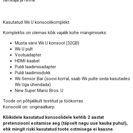
tarneaja ja hinna.
Kasutatud Wii U konsoolikomplekt.
Komplektis on olemas kõik vajalik kohe mängimiseks:
Musta värvi Wii U konsool (32GB)
Wii U pult
Vooluadapter
HDMI-kaabel
Puldi laadimisadapter
Puldi laadimisdokk
Wii Sensor Bar (soovi korral, saab Wii pulte seda kasutades
Wii Uga ühendada)
New Super Mario Bros. U
Toode on põhjalikult testitud ja töökorras.
Konsoolil on originaalkarp.
Kõikidele kasutatud konsoolidele kehtib 2 aastat
pretensiooni esitamise aeg (täpselt nagu uue kauba puhul),
ehk mingit riski kasutatud toote ostmisega ei kaasne.