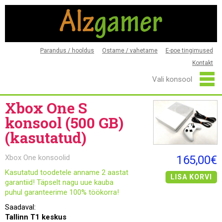
Parandus / hooldus
Ostame / vahetame
E-poe tingimused
Kontakt
Xbox One S
konsool (500 GB)
(kasutatud)
Xbox One konsoolid
165,00€
Kasutatud toodetele anname 2 aastat
LISA KORVI
garantiid! Täpselt nagu uue kauba
puhul garanteerime 100% töökorra!
Saadaval:
Tallinn T1 keskus