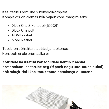
Kasutatud Xbox One S konsoolikomplekt.
Komplektis on olemas kõik vajalik kohe mängimiseks:
Xbox One S konsool (500GB)
Xbox One pult
HDMI kaabel
Voolukaabel
Toode on põhjalikult testitud ja töökorras.
Konsoolil ei ole originaalkarpi.
Kõikidele kasutatud konsoolidele kehtib 2 aastat
pretensiooni esitamise aeg (täpselt nagu uue kauba puhul),
ehk mingit riski kasutatud toote ostmisega ei kaasne.