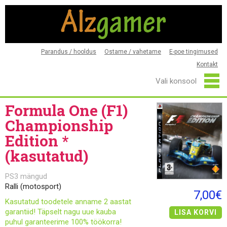
Parandus / hooldus
Ostame / vahetame
E-poe tingimused
Kontakt
Formula One (F1)
Championship
Edition *
(kasutatud)
PS3 mängud
Ralli (motosport)
7,00€
Kasutatud toodetele anname 2 aastat
garantiid! Täpselt nagu uue kauba
LISA KORVI
puhul garanteerime 100% töökorra!