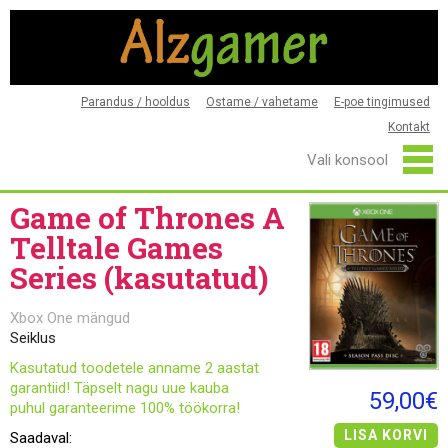
Parandus / hooldus
Ostame / vahetame
E-poe tingimused
Kontakt
Game of Thrones A
Telltale Games
Series (kasutatud)
Xbox One mängud
Seiklus
Kasutatud toodetele anname 2 aastat
garantiid! Täpselt nagu uue kauba
59,00€
puhul garanteerime 100% töökorra!
LISA KORVI
Saadaval: