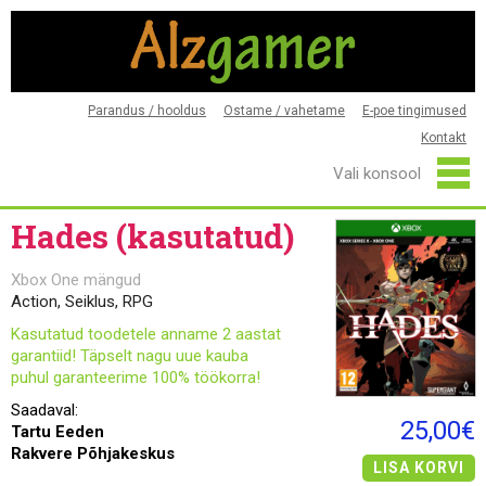
Parandus / hooldus
Ostame / vahetame
E-poe tingimused
Kontakt
Hades (kasutatud)
Xbox One mängud
Action, Seiklus, RPG
Kasutatud toodetele anname 2 aastat
garantiid! Täpselt nagu uue kauba
puhul garanteerime 100% töökorra!
Saadaval:
25,00€
Tartu Eeden
Rakvere Põhjakeskus
LISA KORVI