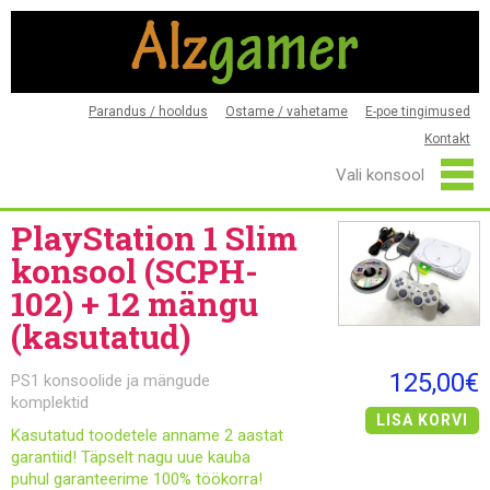
Parandus / hooldus
Ostame / vahetame
E-poe tingimused
Kontakt
PlayStation 1 Slim
konsool (SCPH-
102) + 12 mängu
(kasutatud)
125,00€
PS1 konsoolide ja mängude
komplektid
LISA KORVI
Kasutatud toodetele anname 2 aastat
garantiid! Täpselt nagu uue kauba
puhul garanteerime 100% töökorra!