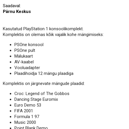
Saadaval:
Pärnu Keskus
Kasutatud PlayStation 1 konsoolikomplekt.
Komplektis on olemas kõik vajalik kohe mängimiseks:
PSOne konsool
PSOne pult
Mälukaart
AV-kaabel
Vooluadapter
Plaadihoidja 12 mängu plaadiga
Komplektis on järgnevate mängude plaadid:
Croc: Legend of The Gobbos
Dancing Stage Euromix
Euro Demo 53
FIFA 2001
Formula 1 97
Music 2000
Point Blank Demo