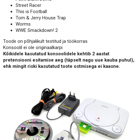
Street Racer
This is Football
Tom & Jerry House Trap
Worms
WWE Smackdown! 2
Toode on põhjalikult testitud ja töökorras.
Konsoolil ei ole originaalkarpi.
Kõikidele kasutatud konsoolidele kehtib 2 aastat
pretensiooni esitamise aeg (täpselt nagu uue kauba puhul),
ehk mingit riski kasutatud toote ostmisega ei kaasne.