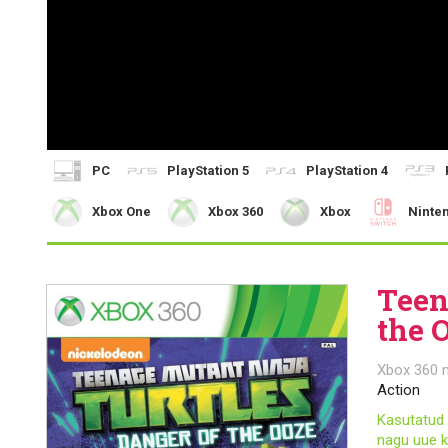
PC
PlayStation 5
PlayStation 4
Xbox One
Xbox 360
Xbox
Ninte
Teen
the 
Xbox 360 
Action
Kasutatud 
nagu uue k