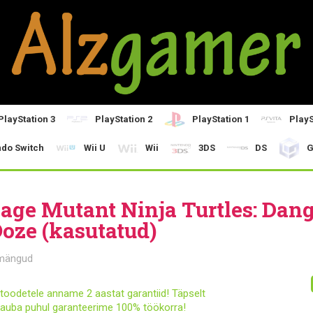
PlayStation 3
PlayStation 2
PlayStation 1
PlayS
ndo Switch
Wii U
Wii
3DS
DS
G
age Mutant Ninja Turtles: Dang
Ooze (kasutatud)
mängud
toodetele anname 2 aastat garantiid! Täpselt
auba puhul garanteerime 100% töökorra!