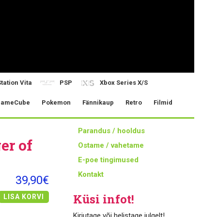
tation Vita
PSP
Xbox Series X/S
ameCube
Pokemon
Fännikaup
Retro
Filmid
Parandus / hooldus
er of
Ostame / vahetame
E-poe tingimused
Kontakt
39,90€
Küsi infot!
LISA KORVI
Kirjutage või helistage julgelt!