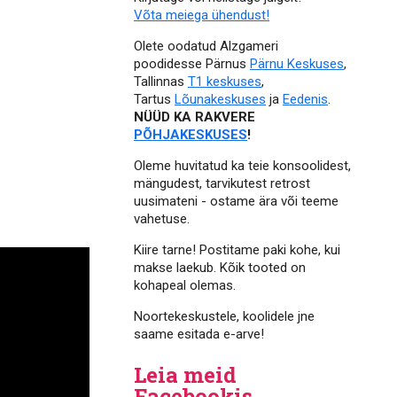
Võta meiega ühendust!
Olete oodatud Alzgameri
poodidesse Pärnus
Pärnu Keskuses
,
Tallinnas
T1 keskuses
,
Tartus
Lõunakeskuses
ja
Eedenis
.
NÜÜD KA RAKVERE
PÕHJAKESKUSES
!
Oleme huvitatud ka teie konsoolidest,
mängudest, tarvikutest retrost
uusimateni - ostame ära või teeme
vahetuse.
Kiire tarne! Postitame paki kohe, kui
makse laekub. Kõik tooted on
kohapeal olemas.
Noortekeskustele, koolidele jne
saame esitada e-arve!
Leia meid
Facebookis