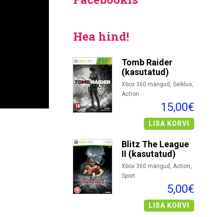
Hea hind!
Tomb Raider
(kasutatud)
Xbox 360 mängud, Seiklus,
Action
15,00€
LISA KORVI
Blitz The League
II (kasutatud)
Xbox 360 mängud, Action,
Sport
5,00€
LISA KORVI