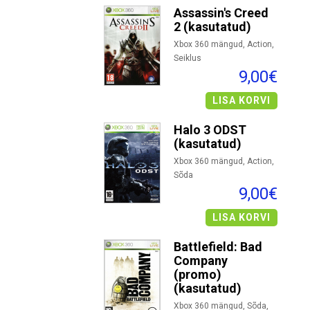
Assassin's Creed
2 (kasutatud)
Xbox 360 mängud, Action,
Seiklus
9,00€
LISA KORVI
Halo 3 ODST
(kasutatud)
Xbox 360 mängud, Action,
Sõda
9,00€
LISA KORVI
Battlefield: Bad
Company
(promo)
(kasutatud)
Xbox 360 mängud, Sõda,