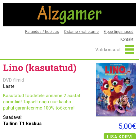
Parandus / hooldus
Ostame / vahetame
E-poe tingimused
Kontakt
Lino (kasutatud)
DVD filmid
Laste
Kasutatud toodetele anname 2 aastat
garantiid! Täpselt nagu uue kauba
puhul garanteerime 100% töökorra!
Saadaval:
Tallinn T1 keskus
5,00€
LISA KORVI