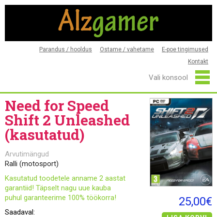
Parandus / hooldus
Ostame / vahetame
E-poe tingimused
Kontakt
Need for Speed
Shift 2 Unleashed
(kasutatud)
Arvutimängud
Ralli (motosport)
Kasutatud toodetele anname 2 aastat
garantiid! Täpselt nagu uue kauba
puhul garanteerime 100% töökorra!
25,00€
Saadaval: