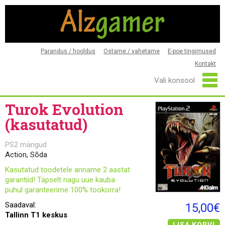
Parandus / hooldus
Ostame / vahetame
E-poe tingimused
Kontakt
Turok Evolution
(kasutatud)
PS2 mängud
Action, Sõda
Kasutatud toodetele anname 2 aastat
garantiid! Täpselt nagu uue kauba
puhul garanteerime 100% töökorra!
Saadaval:
15,00€
Tallinn T1 keskus
LISA KORVI