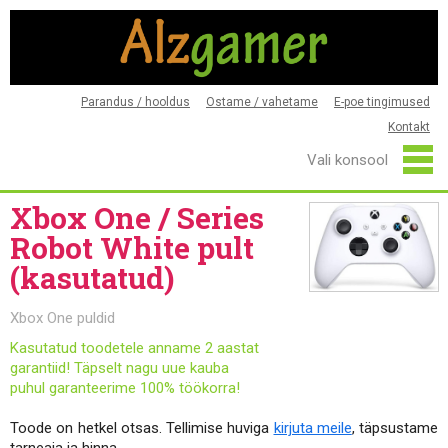
Parandus / hooldus
Ostame / vahetame
E-poe tingimused
Kontakt
Xbox One / Series
Robot White pult
(kasutatud)
Xbox One puldid
Kasutatud toodetele anname 2 aastat
garantiid! Täpselt nagu uue kauba
puhul garanteerime 100% töökorra!
Toode on hetkel otsas. Tellimise huviga
kirjuta meile
, täpsustame