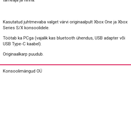
tarneaja ja hinna.
Kasutatud juhtmevaba valget värvi originaalpult Xbox One ja Xbox
Series S/X konsoolidele.
Töötab ka PCga (vajalik kas bluetooth ühendus, USB adapter või
USB Type-C kaabel).
Originaalkarp puudub.
Konsoolimängud OÜ