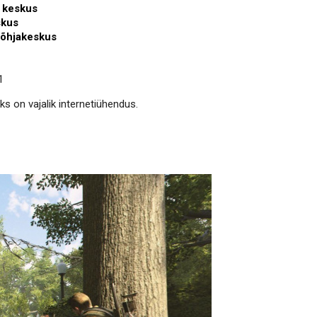
1 keskus
skus
Põhjakeskus
1
s on vajalik internetiühendus.