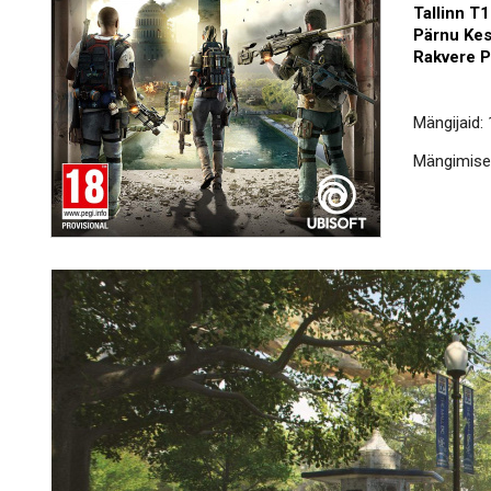
Tallinn T
Pärnu Ke
Rakvere 
Mängijaid: 
Mängimisek