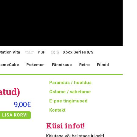
tation Vita
PSP
Xbox Series X/S
ameCube
Pokemon
Fännikaup
Retro
Filmid
Parandus / hooldus
atud)
Ostame / vahetame
E-poe tingimused
9,00€
Kontakt
LISA KORVI
Küsi infot!
Kirjutage või helistage julgelt!