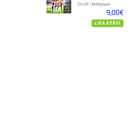
CO-OP / Multiplayer
9,00€
LISA KORVI