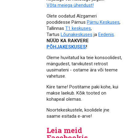
Võta meiega ühendust!
Olete oodatud Alzgameri
poodidesse Pärnus
Pärnu Keskuses
,
Tallinnas
T1 keskuses
,
Tartus
Lõunakeskuses
ja
Eedenis
.
NÜÜD KA RAKVERE
PÕHJAKESKUSES
!
Oleme huvitatud ka teie konsoolidest,
mängudest, tarvikutest retrost
uusimateni - ostame ära või teeme
vahetuse.
Kiire tarne! Postitame paki kohe, kui
makse laekub. Kõik tooted on
kohapeal olemas.
Noortekeskustele, koolidele jne
saame esitada e-arve!
Leia meid
Facebookis