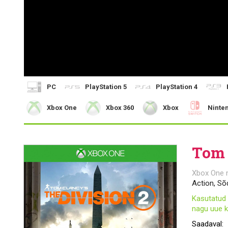
PC
PlayStation 5
PlayStation 4
Xbox One
Xbox 360
Xbox
Ninte
Tom 
Xbox One
Action, Sõ
Kasutatud 
nagu uue k
Saadaval: