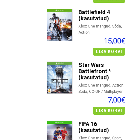
Battlefield 4
(kasutatud)
Xbox One mängud, Sõda,
Action
15,00€
LISA KORVI
Star Wars
Battlefront *
(kasutatud)
Xbox One mängud, Action,
Sõda, CO-OP / Multiplayer
7,00€
LISA KORVI
FIFA 16
(kasutatud)
Xbox One mängud, Sport,