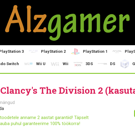
PlayStation 3
PlayStation 2
PlayStation 1
PlayS
ndo Switch
Wii U
Wii
3DS
DS
G
Clancy's The Division 2 (kasut
 mängud
da
toodetele anname 2 aastat garantiid! Täpselt
auba puhul garanteerime 100% töökorra!