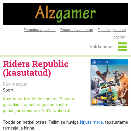
Parandus / hooldus
Ostame / vahetame
E-poe tingimused
Kontakt
Riders Republic
(kasutatud)
PS4 mängud
Sport
Kasutatud toodetele anname 2 aastat
garantiid! Täpselt nagu uue kauba
puhul garanteerime 100% töökorra!
Toode on hetkel otsas. Tellimise huviga
kirjuta meile
, täpsustame
tarneaja ja hinna.