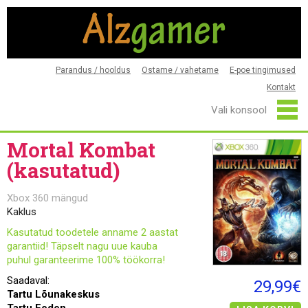
Parandus / hooldus
Ostame / vahetame
E-poe tingimused
Kontakt
Mortal Kombat
(kasutatud)
Xbox 360 mängud
Kaklus
Kasutatud toodetele anname 2 aastat
garantiid! Täpselt nagu uue kauba
puhul garanteerime 100% töökorra!
Saadaval:
29,99€
Tartu Lõunakeskus