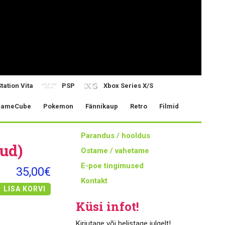
tation Vita
PSP
Xbox Series X/S
ameCube
Pokemon
Fännikaup
Retro
Filmid
Parandus / hooldus
ud)
Ostame / vahetame
E-poe tingimused
35,00€
Kontakt
LISA KORVI
Küsi infot!
Kirjutage või helistage julgelt!