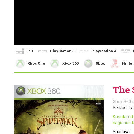
PC
PlayStation 5
PlayStation 4
Xbox One
Xbox 360
Xbox
Ninte
The 
Xbox 360 
Seiklus, La
Kasutatud 
nagu uue k
Saadaval: