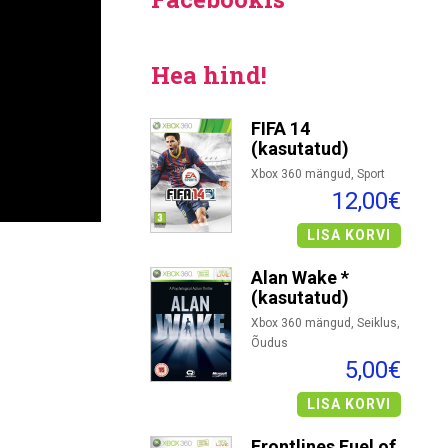
Hea hind!
FIFA 14
(kasutatud)
Xbox 360 mängud, Sport
12,00€
LISA KORVI
Alan Wake *
(kasutatud)
Xbox 360 mängud, Seiklus,
Õudus
5,00€
LISA KORVI
Frontlines Fuel of