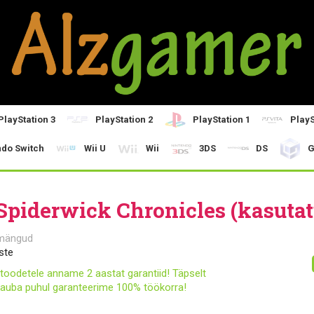
PlayStation 3
PlayStation 2
PlayStation 1
PlayS
ndo Switch
Wii U
Wii
3DS
DS
G
Spiderwick Chronicles (kasutat
mängud
ste
toodetele anname 2 aastat garantiid! Täpselt
auba puhul garanteerime 100% töökorra!