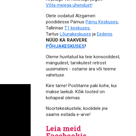
Võta meiega ühendust!
Olete oodatud Alzgameri
poodidesse Pärnus
Pärnu Keskuses
,
Tallinnas
T1 keskuses
,
Tartus
Lõunakeskuses
ja
Eedenis
.
NÜÜD KA RAKVERE
PÕHJAKESKUSES
!
Oleme huvitatud ka teie konsoolidest,
mängudest, tarvikutest retrost
uusimateni - ostame ära või teeme
vahetuse.
Kiire tarne! Postitame paki kohe, kui
makse laekub. Kõik tooted on
kohapeal olemas.
Noortekeskustele, koolidele jne
saame esitada e-arve!
Leia meid
Facebookis