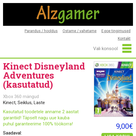
Parandus / hooldus
Ostame / vahetame
E-poe tingimused
Kontakt
Kinect Disneyland
Adventures
(kasutatud)
Xbox 360 mängud
Kinect, Seiklus, Laste
Kasutatud toodetele anname 2 aastat
garantiid! Täpselt nagu uue kauba
puhul garanteerime 100% töökorra!
9,00€
Saadaval: