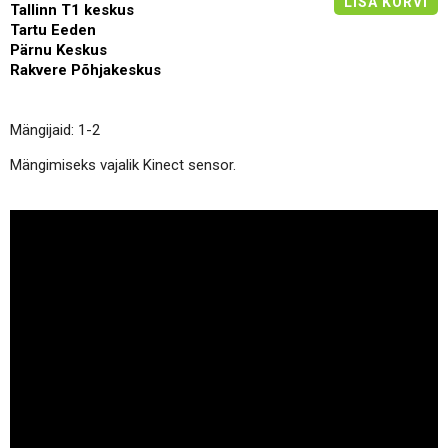
LISA KORVI
Tallinn T1 keskus
Tartu Eeden
Pärnu Keskus
Rakvere Põhjakeskus
Mängijaid: 1-2
Mängimiseks vajalik Kinect sensor.