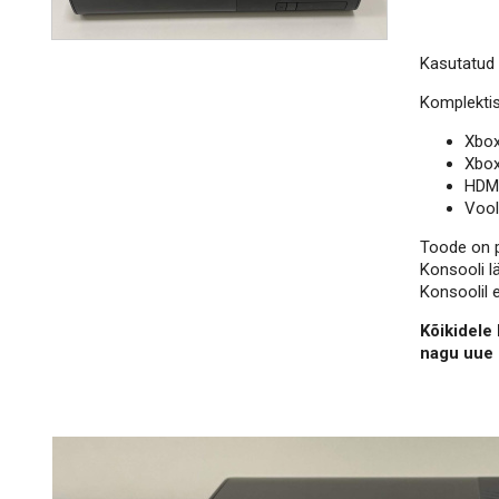
Kasutatud 
Komplektis
Xbox
Xbox
HDMI
Vool
Toode on põ
Konsooli lä
Konsoolil e
Kõikidele 
nagu uue 