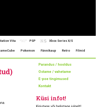
tation Vita
PSP
Xbox Series X/S
ameCube
Pokemon
Fännikaup
Retro
Filmid
Parandus / hooldus
tud)
Ostame / vahetame
E-poe tingimused
Kontakt
Küsi infot!
nna.
Kirjutage või helistage julgelt!