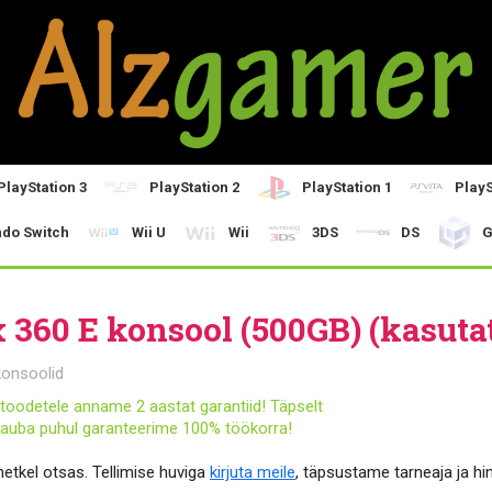
PlayStation 3
PlayStation 2
PlayStation 1
PlayS
ndo Switch
Wii U
Wii
3DS
DS
G
 360 E konsool (500GB) (kasuta
konsoolid
toodetele anname 2 aastat garantiid! Täpselt
auba puhul garanteerime 100% töökorra!
etkel otsas. Tellimise huviga
kirjuta meile
, täpsustame tarneaja ja hi