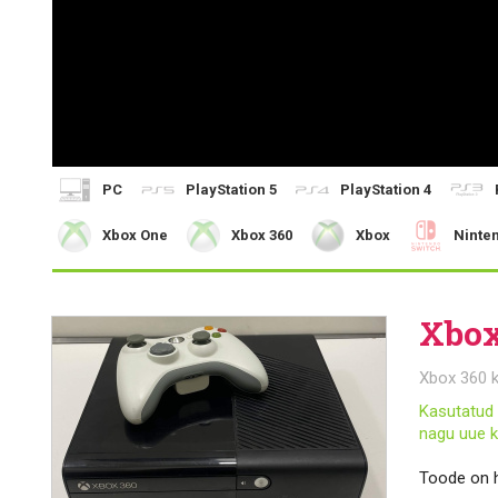
PC
PlayStation 5
PlayStation 4
Xbox One
Xbox 360
Xbox
Ninte
Xbox
Xbox 360 
Kasutatud 
nagu uue k
Toode on h