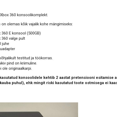
Xbox 360 konsoolikomplekt.
 on olemas kõik vajalik kohe mängimiseks:
 360 E konsool (500GB)
 360 valge pult
 juhe
uadapter
hjalikult testitud ja töökorras.
ikiv pind on kriimuline.
i ole originaalkarpi.
kasutatud konsoolidele kehtib 2 aastat pretensiooni esitamise a
kauba puhul), ehk mingit riski kasutatud toote ostmisega ei kaa