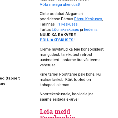
Võta meiega ühendust!
Olete oodatud Alzgameri
poodidesse Pärnus
Pärnu Keskuses
,
Tallinnas
T1 keskuses
,
Tartus
Lõunakeskuses
ja
Eedenis
.
NÜÜD KA RAKVERE
PÕHJAKESKUSES
!
Oleme huvitatud ka teie konsoolidest,
mängudest, tarvikutest retrost
uusimateni - ostame ära või teeme
vahetuse.
Kiire tarne! Postitame paki kohe, kui
eg (täpselt
makse laekub. Kõik tooted on
sne.
kohapeal olemas.
Noortekeskustele, koolidele jne
saame esitada e-arve!
Leia meid
Facebookis