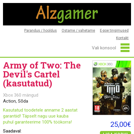
Parandus / hooldus
Ostame / vahetame
E-poe tingimused
Kontakt
Army of Two: The
Devil's Cartel
(kasutatud)
Xbox 360 mängud
Action, Sõda
Kasutatud toodetele anname 2 aastat
garantiid! Täpselt nagu uue kauba
puhul garanteerime 100% töökorra!
25,00€
Saadaval: