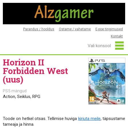
Parandus / hooldus
Ostame / vahetame
E-poe tingimused
Kontakt
Horizon II
Forbidden West
(uus)
PS5 mängud
Action, Seiklus, RPG
Toode on hetkel otsas. Tellimise huviga
kirjuta meile
, täpsustame
tarneaja ja hinna.