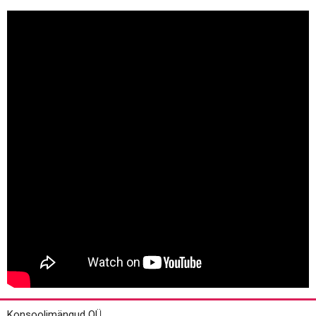
Konsoolimängud OÜ