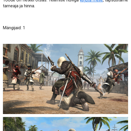
Toode on hetkel otsas. Tellimise huviga
kirjuta meile
, täpsustame
tarneaja ja hinna.
Mängijaid: 1