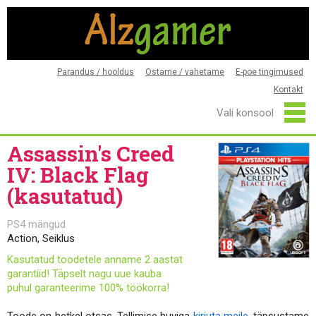
Parandus / hooldus
Ostame / vahetame
E-poe tingimused
Kontakt
Assassin's Creed
IV: Black Flag
(kasutatud)
PS4 mängud
Action, Seiklus
Kasutatud toodetele anname 2 aastat
garantiid! Täpselt nagu uue kauba
puhul garanteerime 100% töökorra!