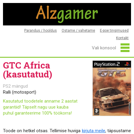
Parandus / hooldus
Ostame / vahetame
E-poe tingimused
Kontakt
GTC Africa
(kasutatud)
PS2 mängud
Ralli (motosport)
Kasutatud toodetele anname 2 aastat
garantiid! Täpselt nagu uue kauba
puhul garanteerime 100% töökorra!
Toode on hetkel otsas. Tellimise huviga
kirjuta meile
, täpsustame