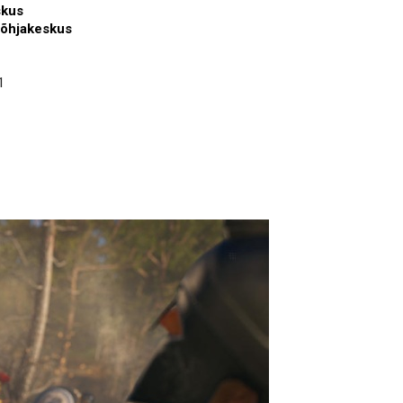
skus
Põhjakeskus
1