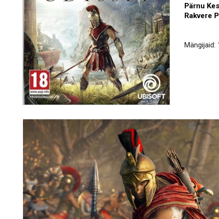
Pärnu Ke
Rakvere 
Mängijaid: 