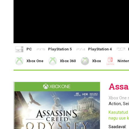
PC
PlayStation 5
PlayStation 4
Xbox One
Xbox 360
Xbox
Ninte
Assa
Xbox One
Action, Sei
Kasutatud 
nagu uue k
Saadaval: