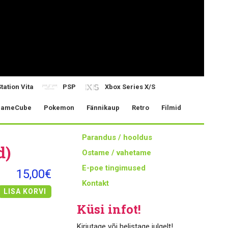
tation Vita
PSP
Xbox Series X/S
ameCube
Pokemon
Fännikaup
Retro
Filmid
Parandus / hooldus
d)
Ostame / vahetame
E-poe tingimused
15,00€
Kontakt
LISA KORVI
Küsi infot!
Kirjutage või helistage julgelt!