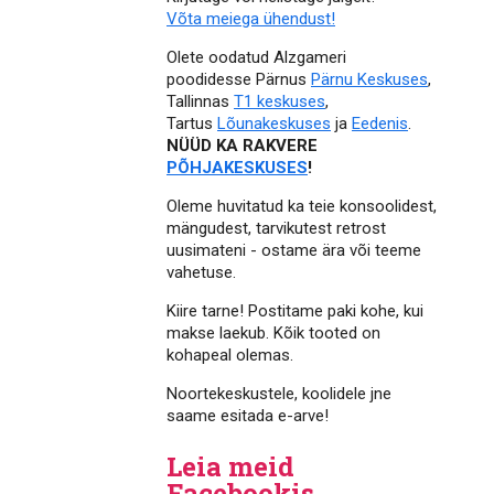
Võta meiega ühendust!
Olete oodatud Alzgameri
poodidesse Pärnus
Pärnu Keskuses
,
Tallinnas
T1 keskuses
,
Tartus
Lõunakeskuses
ja
Eedenis
.
NÜÜD KA RAKVERE
PÕHJAKESKUSES
!
Oleme huvitatud ka teie konsoolidest,
mängudest, tarvikutest retrost
uusimateni - ostame ära või teeme
vahetuse.
Kiire tarne! Postitame paki kohe, kui
makse laekub. Kõik tooted on
kohapeal olemas.
Noortekeskustele, koolidele jne
saame esitada e-arve!
Leia meid
Facebookis