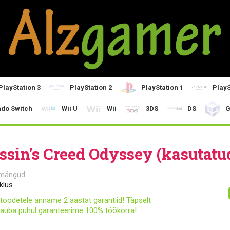
PlayStation 3
PlayStation 2
PlayStation 1
PlayS
ndo Switch
Wii U
Wii
3DS
DS
G
ssin's Creed Odyssey (kasutatu
 mängud
klus
toodetele anname 2 aastat garantiid! Täpselt
auba puhul garanteerime 100% töökorra!