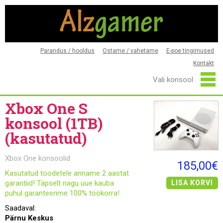
Parandus / hooldus
Ostame / vahetame
E-poe tingimused
Kontakt
Xbox One S
konsool (1TB)
(kasutatud)
Xbox One konsoolid
185,00€
Kasutatud toodetele anname 2 aastat
garantiid! Täpselt nagu uue kauba
LISA KORVI
puhul garanteerime 100% töökorra!
Saadaval:
Pärnu Keskus