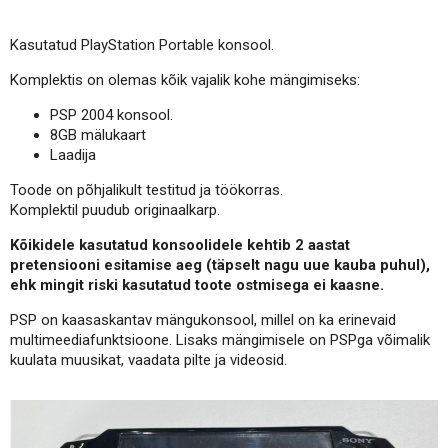
Kasutatud PlayStation Portable konsool.
Komplektis on olemas kõik vajalik kohe mängimiseks:
PSP 2004 konsool.
8GB mälukaart
Laadija
Toode on põhjalikult testitud ja töökorras.
Komplektil puudub originaalkarp.
Kõikidele kasutatud konsoolidele kehtib 2 aastat
pretensiooni esitamise aeg (täpselt nagu uue kauba puhul),
ehk mingit riski kasutatud toote ostmisega ei kaasne.
PSP on kaasaskantav mängukonsool, millel on ka erinevaid
multimeediafunktsioone. Lisaks mängimisele on PSPga võimalik
kuulata muusikat, vaadata pilte ja videosid.