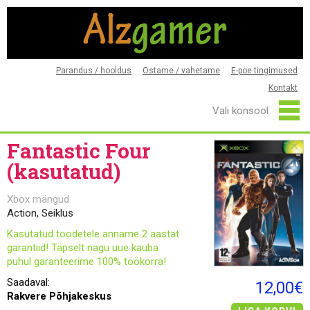
Parandus / hooldus
Ostame / vahetame
E-poe tingimused
Kontakt
Fantastic Four
(kasutatud)
Xbox mängud
Action, Seiklus
Kasutatud toodetele anname 2 aastat
garantiid! Täpselt nagu uue kauba
puhul garanteerime 100% töökorra!
Saadaval:
12,00€
Rakvere Põhjakeskus