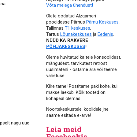
nna.
Võta meiega ühendust!
Olete oodatud Alzgameri
poodidesse Pärnus
Pärnu Keskuses
,
Tallinnas
T1 keskuses
,
Tartus
Lõunakeskuses
ja
Eedenis
.
NÜÜD KA RAKVERE
PÕHJAKESKUSES
!
Oleme huvitatud ka teie konsoolidest,
mängudest, tarvikutest retrost
uusimateni - ostame ära või teeme
vahetuse.
Kiire tarne! Postitame paki kohe, kui
makse laekub. Kõik tooted on
kohapeal olemas.
Noortekeskustele, koolidele jne
saame esitada e-arve!
äpselt nagu uue
Leia meid
Facebookis