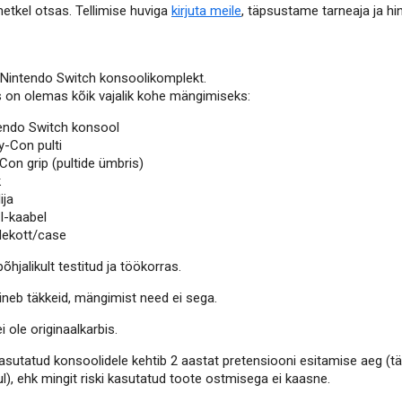
etkel otsas. Tellimise huviga
kirjuta meile
, täpsustame tarneaja ja hi
Nintendo Switch konsoolikomplekt.
 on olemas kõik vajalik kohe mängimiseks:
endo Switch konsool
y-Con pulti
Con grip (pultide ümbris)
k
ija
-kaabel
ekott/case
hjalikult testitud ja töökorras.
sineb täkkeid, mängimist need ei sega.
 ole originaalkarbis.
kasutatud konsoolidele kehtib 2 aastat pretensiooni esitamise aeg (t
l), ehk mingit riski kasutatud toote ostmisega ei kaasne.