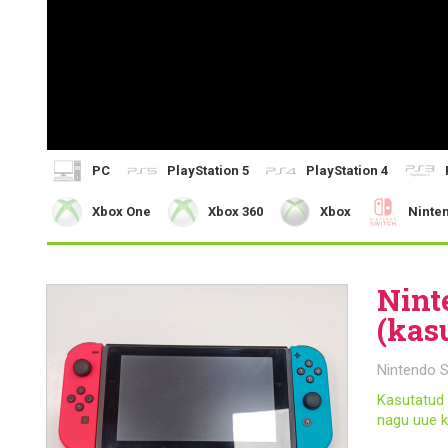
PC
PlayStation 5
PlayStation 4
Xbox One
Xbox 360
Xbox
Ninte
Nint
(kas
Nintendo S
Kasutatud 
nagu uue k