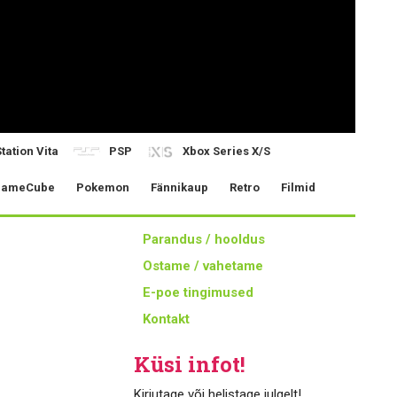
tation Vita
PSP
Xbox Series X/S
ameCube
Pokemon
Fännikaup
Retro
Filmid
Parandus / hooldus
Ostame / vahetame
E-poe tingimused
Kontakt
Küsi infot!
Kirjutage või helistage julgelt!