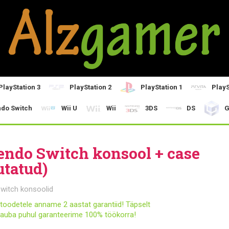
PlayStation 3
PlayStation 2
PlayStation 1
PlayS
ndo Switch
Wii U
Wii
3DS
DS
G
endo Switch konsool + case
utatud)
witch konsoolid
toodetele anname 2 aastat garantiid! Täpselt
auba puhul garanteerime 100% töökorra!