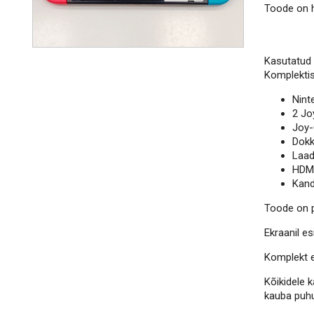
Toode on h
Kasutatud 
Komplektis
Nint
2 Jo
Joy-
Dok
Laad
HDMI
Kand
Toode on põ
Ekraanil e
Komplekt ei
Kõikidele 
kauba puhu