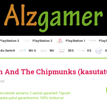
PlayStation 3
PlayStation 2
PlayStation 1
PlayS
ndo Switch
Wii U
Wii
3DS
DS
G
n And The Chipmunks (kasutat
mid
toodetele anname 2 aastat garantiid! Täpselt
auba puhul garanteerime 100% töökorra!