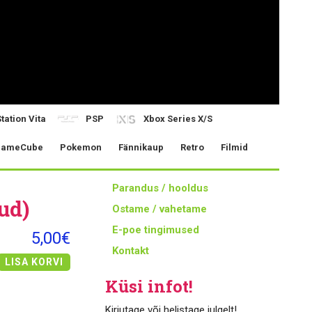
tation Vita
PSP
Xbox Series X/S
ameCube
Pokemon
Fännikaup
Retro
Filmid
Parandus / hooldus
ud)
Ostame / vahetame
E-poe tingimused
5,00€
Kontakt
LISA KORVI
Küsi infot!
Kirjutage või helistage julgelt!