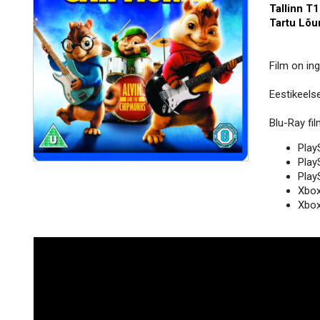
Tallinn T
Tartu Lõ
Film on ing
Eestikeelsei
Blu-Ray fi
Play
Play
Play
Xbo
Xbox