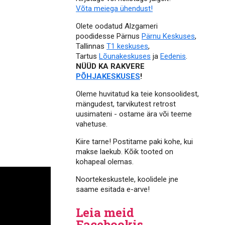
Võta meiega ühendust!
Olete oodatud Alzgameri
poodidesse Pärnus
Pärnu Keskuses
,
Tallinnas
T1 keskuses
,
Tartus
Lõunakeskuses
ja
Eedenis
.
NÜÜD KA RAKVERE
PÕHJAKESKUSES
!
Oleme huvitatud ka teie konsoolidest,
mängudest, tarvikutest retrost
uusimateni - ostame ära või teeme
vahetuse.
Kiire tarne! Postitame paki kohe, kui
makse laekub. Kõik tooted on
kohapeal olemas.
Noortekeskustele, koolidele jne
saame esitada e-arve!
Leia meid
Facebookis