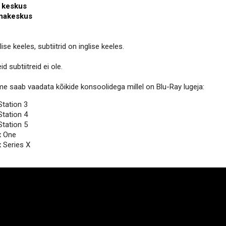
1 keskus
unakeskus
lise keeles, subtiitrid on inglise keeles.
d subtiitreid ei ole.
lme saab vaadata kõikide konsoolidega millel on Blu-Ray lugeja:
Station 3
Station 4
Station 5
x One
 Series X