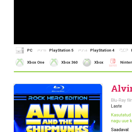
PC
PlayStation 5
PlayStation 4
Xbox One
Xbox 360
Xbox
Ninte
Alvi
Blu-Ray fil
Laste
Kasutatud 
nagu uue k
Saadaval: