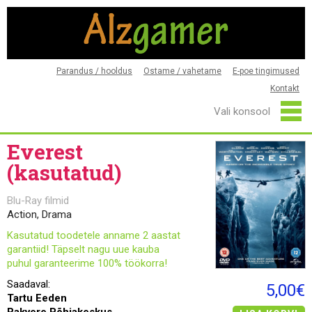
Parandus / hooldus
Ostame / vahetame
E-poe tingimused
Kontakt
Everest
(kasutatud)
Blu-Ray filmid
Action, Drama
Kasutatud toodetele anname 2 aastat
garantiid! Täpselt nagu uue kauba
puhul garanteerime 100% töökorra!
Saadaval:
5,00€
Tartu Eeden