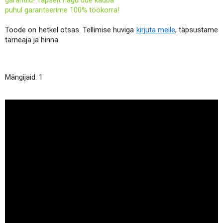
garantiid! Täpselt nagu uue kauba
puhul garanteerime 100% töökorra!
Toode on hetkel otsas. Tellimise huviga
kirjuta meile
, täpsustame
tarneaja ja hinna.
Mängijaid: 1