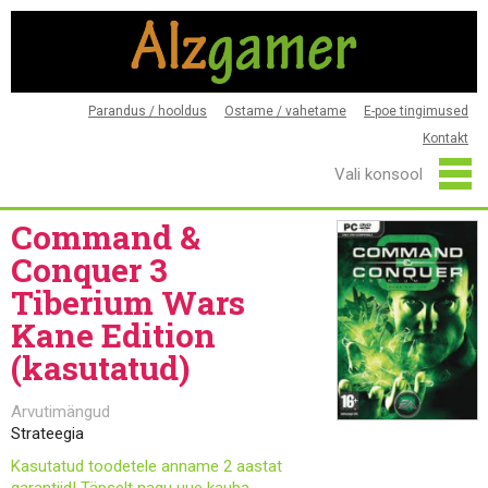
Parandus / hooldus
Ostame / vahetame
E-poe tingimused
Kontakt
Command &
Conquer 3
Tiberium Wars
Kane Edition
(kasutatud)
Arvutimängud
Strateegia
Kasutatud toodetele anname 2 aastat