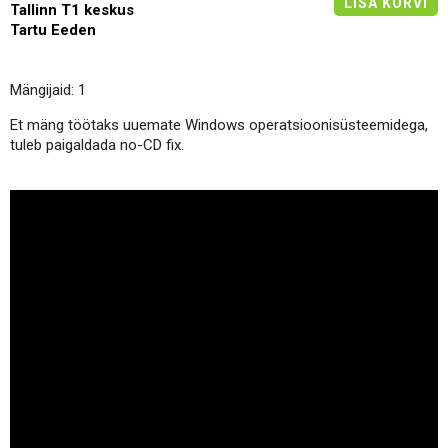
LISA KORVI
Tallinn T1 keskus
Tartu Eeden
Mängijaid: 1
Et mäng töötaks uuemate Windows operatsioonisüsteemidega,
tuleb paigaldada no-CD fix.