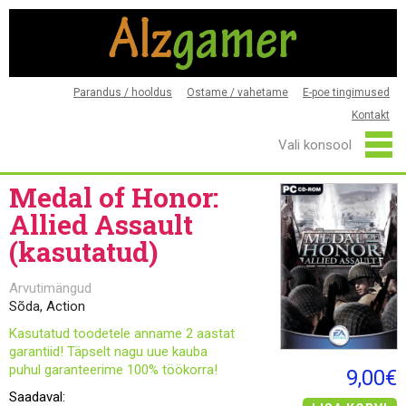
Parandus / hooldus
Ostame / vahetame
E-poe tingimused
Kontakt
Medal of Honor:
Allied Assault
(kasutatud)
Arvutimängud
Sõda, Action
Kasutatud toodetele anname 2 aastat
garantiid! Täpselt nagu uue kauba
puhul garanteerime 100% töökorra!
9,00€
Saadaval: