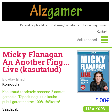
Parandus / hooldus
Ostame / vahetame
E-poe tingimused
Kontakt
Micky Flanagan
An Another Fing...
Live (kasutatud)
Blu-Ray filmid
Komöödia
Kasutatud toodetele anname 2 aastat
garantiid! Täpselt nagu uue kauba
5,00€
puhul garanteerime 100% töökorra!
LISA KORVI
Saadaval: