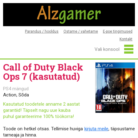
Parandus / hooldus
Ostame / vahetame
E-poe tingimused
Kontakt
Call of Duty Black
Ops 7 (kasutatud)
PS4 mängud
Action, Sõda
Kasutatud toodetele anname 2 aastat
garantiid! Täpselt nagu uue kauba
puhul garanteerime 100% töökorra!
Toode on hetkel otsas. Tellimise huviga
kirjuta meile
, täpsustame
tarneaja ja hinna.