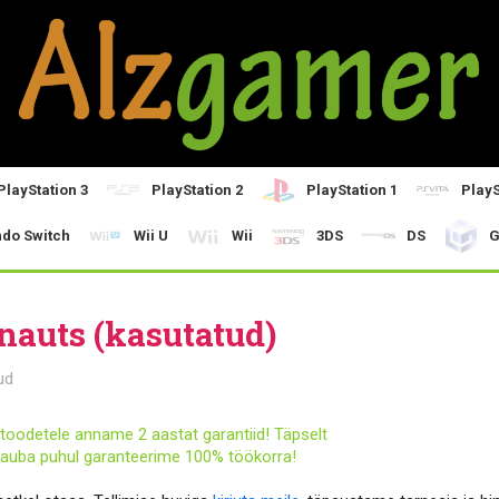
PlayStation 3
PlayStation 2
PlayStation 1
PlayS
ndo Switch
Wii U
Wii
3DS
DS
G
nauts (kasutatud)
ud
toodetele anname 2 aastat garantiid! Täpselt
auba puhul garanteerime 100% töökorra!