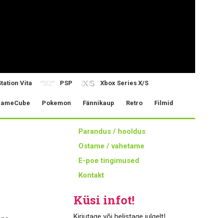
tation Vita
PSP
Xbox Series X/S
ameCube
Pokemon
Fännikaup
Retro
Filmid
Parandus / hooldus
Ostame / vahetame
E-poe tingimused
Kontakt
Küsi infot!
Kirjutage või helistage julgelt!