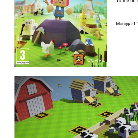
Toode on h
Mängijaid: 