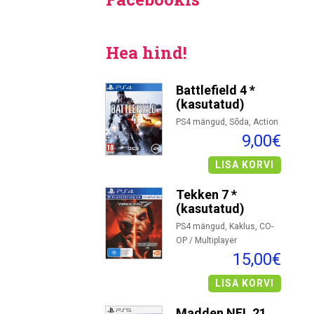
Hea hind!
Battlefield 4 *
(kasutatud)
PS4 mängud, Sõda, Action
9,00€
LISA KORVI
Tekken 7 *
(kasutatud)
PS4 mängud, Kaklus, CO-
OP / Multiplayer
15,00€
LISA KORVI
Madden NFL 21