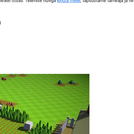
etkel otsas. Tellimise huviga
kirjuta meile
, täpsustame tarneaja ja hi
1