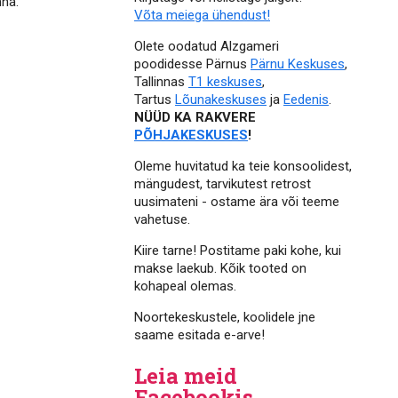
nna.
Võta meiega ühendust!
Olete oodatud Alzgameri
poodidesse Pärnus
Pärnu Keskuses
,
Tallinnas
T1 keskuses
,
Tartus
Lõunakeskuses
ja
Eedenis
.
NÜÜD KA RAKVERE
PÕHJAKESKUSES
!
Oleme huvitatud ka teie konsoolidest,
mängudest, tarvikutest retrost
uusimateni - ostame ära või teeme
vahetuse.
Kiire tarne! Postitame paki kohe, kui
makse laekub. Kõik tooted on
kohapeal olemas.
Noortekeskustele, koolidele jne
saame esitada e-arve!
Leia meid
Facebookis