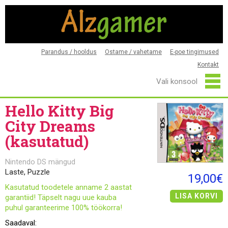
Parandus / hooldus
Ostame / vahetame
E-poe tingimused
Kontakt
Hello Kitty Big
City Dreams
(kasutatud)
Nintendo DS mängud
Laste, Puzzle
19,00€
Kasutatud toodetele anname 2 aastat
LISA KORVI
garantiid! Täpselt nagu uue kauba
puhul garanteerime 100% töökorra!
Saadaval: