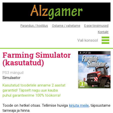
Parandus / hooldus
Ostame / vahetame
E-poe tingimused
Kontakt
Farming Simulator
(kasutatud)
PS3 mängud
Simulaator
Kasutatud toodetele anname 2 aastat
garantiid! Täpselt nagu uue kauba
puhul garanteerime 100% töökorra!
Toode on hetkel otsas. Tellimise huviga
kirjuta meile
, täpsustame
tarneaja ja hinna.