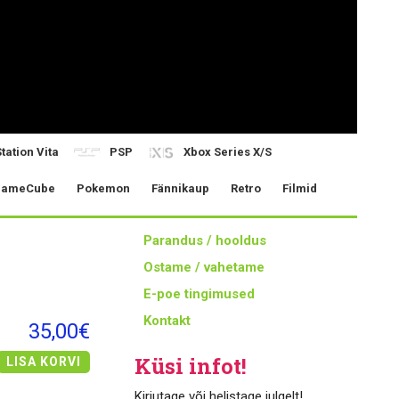
tation Vita
PSP
Xbox Series X/S
ameCube
Pokemon
Fännikaup
Retro
Filmid
Parandus / hooldus
Ostame / vahetame
E-poe tingimused
Kontakt
35,00€
Küsi infot!
LISA KORVI
Kirjutage või helistage julgelt!