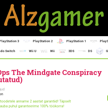
PlayStation 3
PlayStation 2
PlayStation 1
PlayS
ndo Switch
Wii U
Wii
3DS
DS
G
Ops The Mindgate Conspiracy
utatud)
gud
on
toodetele anname 2 aastat garantiid! Täpselt
auba puhul garanteerime 100% töökorra!