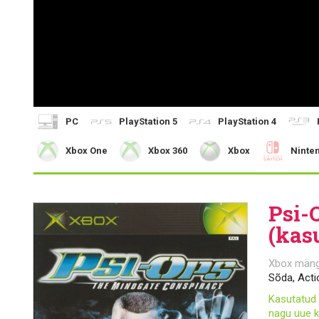
PC
PlayStation 5
PlayStation 4
Xbox One
Xbox 360
Xbox
Ninte
Psi-
(kas
Xbox män
Sõda, Acti
Kasutatud 
nagu uue k