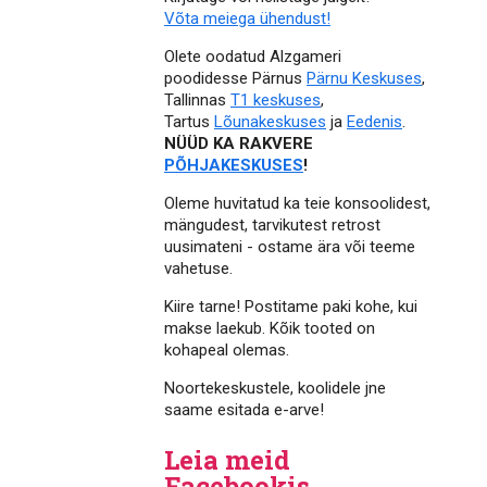
Võta meiega ühendust!
Olete oodatud Alzgameri
poodidesse Pärnus
Pärnu Keskuses
,
Tallinnas
T1 keskuses
,
Tartus
Lõunakeskuses
ja
Eedenis
.
NÜÜD KA RAKVERE
PÕHJAKESKUSES
!
Oleme huvitatud ka teie konsoolidest,
mängudest, tarvikutest retrost
uusimateni - ostame ära või teeme
vahetuse.
Kiire tarne! Postitame paki kohe, kui
makse laekub. Kõik tooted on
kohapeal olemas.
Noortekeskustele, koolidele jne
saame esitada e-arve!
Leia meid
Facebookis